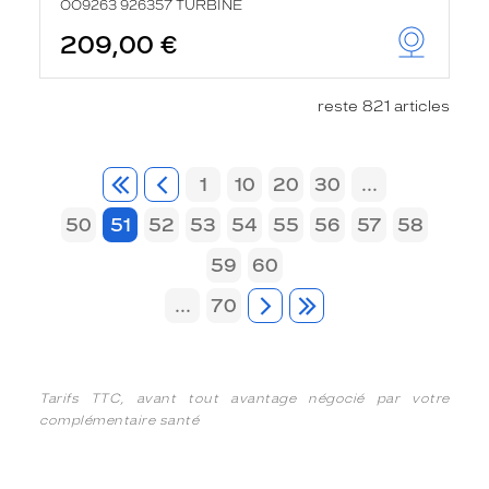
OO9263 926357 TURBINE
209,00 €
reste 821 articles
1
10
20
30
...
50
51
52
53
54
55
56
57
58
59
60
...
70
Tarifs TTC, avant tout avantage négocié par votre
complémentaire santé