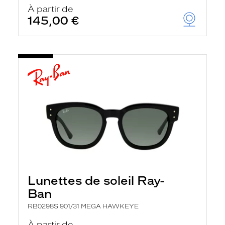
u
À partir de
t
145,00 €
o
m
a
t
i
q
u
e
m
e
n
t
l
a
r
e
c
h
Lunettes de soleil Ray-
e
r
Ban
c
h
RB0298S 901/31 MEGA HAWKEYE
e
e
À partir de