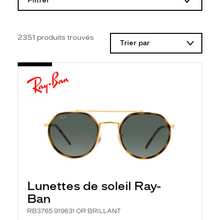
Filtrer
o
d
i
f
i
2351
produits trouvés
Trier par
c
a
t
i
o
n
d
'
u
n
f
i
l
t
r
e
l
Lunettes de soleil Ray-
a
n
Ban
c
e
RB3765 919631 OR BRILLANT
a