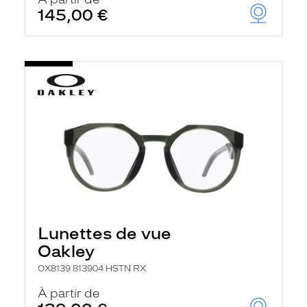
t
145,00 €
r
e
c
h
a
r
g
e
l
a
p
a
g
e
Lunettes de vue
Oakley
OX8139 813904 HSTN RX
À partir de