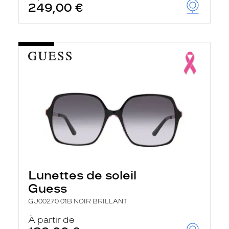
249,00 €
u
t
o
m
a
t
i
q
u
e
m
e
n
t
l
a
r
e
c
Lunettes de soleil
h
e
Guess
r
c
GU00270 01B NOIR BRILLANT
h
e
À partir de
e