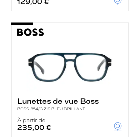
129,00 €
t
r
e
c
h
a
r
g
e
l
a
p
a
g
e
Lunettes de vue Boss
BOSS1854/G ZI9 BLEU BRILLANT
À partir de
235,00 €