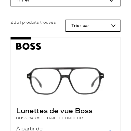
Filtrer
o
d
i
f
i
2351
produits trouvés
Trier par
c
a
t
i
o
n
d
'
u
n
f
i
l
t
r
e
l
Lunettes de vue Boss
a
n
BOSS1843 ACI ECAILLE FONCE CR
c
e
À partir de
a