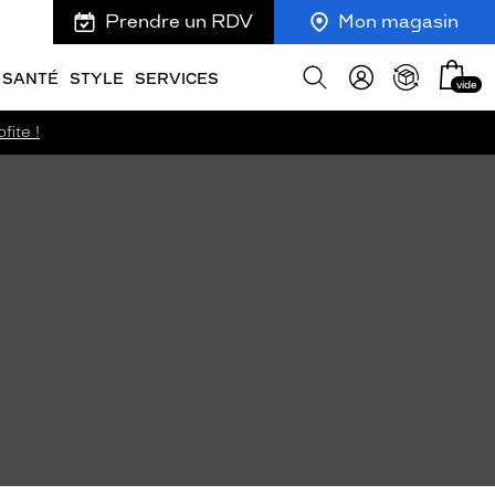
Prendre un RDV
Mon magasin
Mon
Afficher
SANTÉ
STYLE
SERVICES
vide
panie
la
recherche
fite !