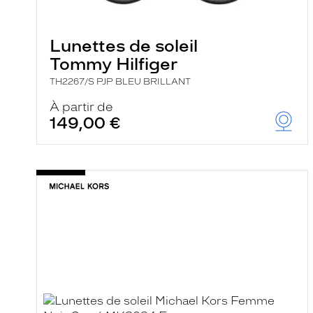
e
l
a
n
Lunettes de soleil
c
Tommy Hilfiger
e
a
TH2267/S PJP BLEU BRILLANT
u
t
À partir de
o
149,00 €
m
a
t
i
q
u
e
m
e
n
t
l
a
r
e
c
h