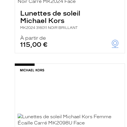
e
r
Lunettes de soleil
c
h
Michael Kors
e
e
MK2024 316011 NOIR BRILLANT
t
r
À partir de
e
115,00 €
c
h
a
r
g
e
l
a
p
a
g
e