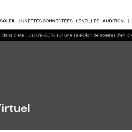
SOLEIL
LUNETTES CONNECTÉES
LENTILLES
AUDITION
plans d'été : jusqu’à -50% sur une sélection de solaires
J'en pro
irtuel