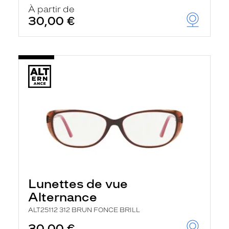
u
À partir de
t
30,00 €
o
m
a
t
i
q
u
e
m
e
n
t
l
a
r
e
c
h
Lunettes de vue
e
r
Alternance
c
h
ALT25112 312 BRUN FONCE BRILL
e
e
30,00 €