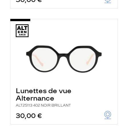
t
r
e
c
h
a
r
g
e
l
a
p
a
g
e
Lunettes de vue
Alternance
ALT25113 402 NOIR BRILLANT
30,00 €