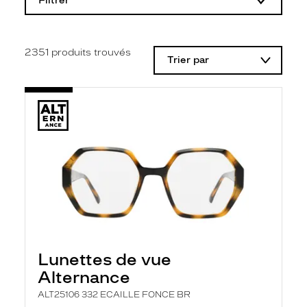
Filtrer
o
d
i
f
i
2351
produits trouvés
Trier par
c
a
t
i
o
n
d
'
u
n
f
i
l
t
r
e
l
Lunettes de vue
a
n
Alternance
c
e
ALT25106 332 ECAILLE FONCE BR
a