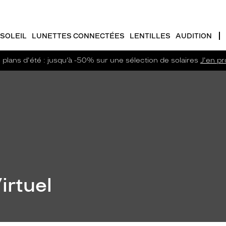
SOLEIL
LUNETTES CONNECTÉES
LENTILLES
AUDITION
plans d'été : jusqu’à -50% sur une sélection de solaires
J'en pro
irtuel