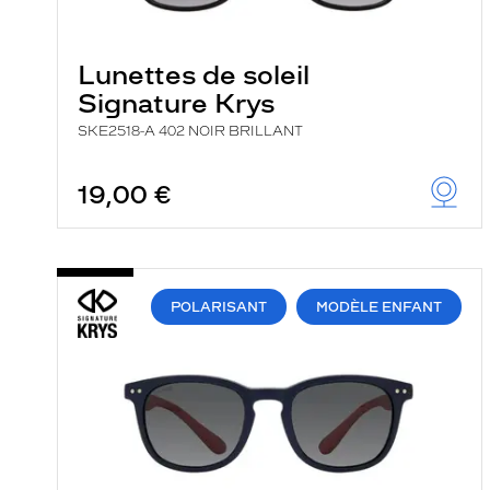
e
r
c
Lunettes de soleil
h
e
Signature Krys
e
t
SKE2518-A 402 NOIR BRILLANT
r
e
c
19,00 €
h
a
r
g
e
l
POLARISANT
MODÈLE ENFANT
a
p
a
g
e