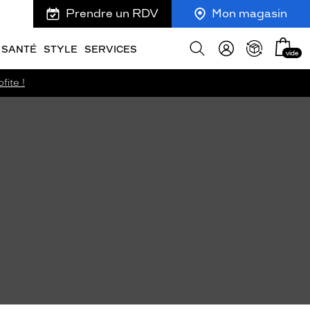
Prendre un RDV
Mon magasin
Mon
Afficher
SANTÉ
STYLE
SERVICES
vide
panie
la
recherche
fite !