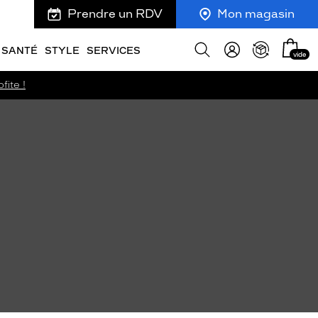
Prendre un RDV
Mon magasin
Mon
Afficher
SANTÉ
STYLE
SERVICES
vide
panie
la
recherche
fite !