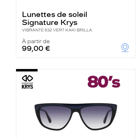
e
r
Lunettes de soleil
c
h
Signature Krys
e
e
VIBRANTE 632 VERT KAKI BRILLA
t
r
À partir de
e
99,00 €
c
h
a
r
g
e
l
a
p
a
g
e