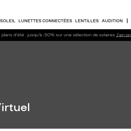
SOLEIL
LUNETTES CONNECTÉES
LENTILLES
AUDITION
plans d'été : jusqu’à -50% sur une sélection de solaires
J'en pro
irtuel