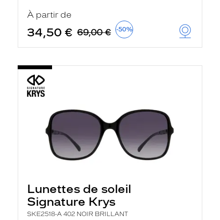
t
r
À partir de
e
c
34,50 €
-50%
69,00 €
h
a
r
g
e
l
a
p
a
g
e
Lunettes de soleil
Signature Krys
SKE2518-A 402 NOIR BRILLANT