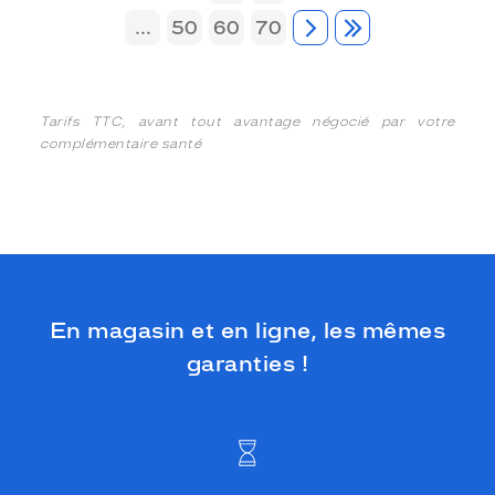
...
50
60
70
Tarifs TTC, avant tout avantage négocié par votre
complémentaire santé
En magasin et en ligne, les mêmes
garanties !