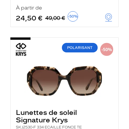
u
À partir de
t
o
24,50 €
-50%
49,00 €
m
a
t
i
q
u
POLARISANT
e
m
e
n
t
l
a
r
e
c
h
e
r
Lunettes de soleil
c
h
Signature Krys
e
e
SKJ2530-F 334 ECAILLE FONCE TE