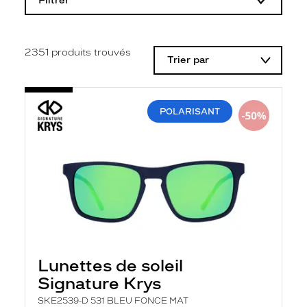
Filtrer
o
d
i
f
i
2351
produits trouvés
Trier par
c
a
t
i
o
POLARISANT
n
d
'
u
n
f
i
l
t
r
e
l
a
Lunettes de soleil
n
Signature Krys
c
e
SKE2539-D 531 BLEU FONCE MAT
a