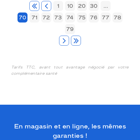
1
10
20
30
...
70
71
72
73
74
75
76
77
78
79
Tarifs TTC, avant tout avantage négocié par votre
complémentaire santé
En magasin et en ligne, les mêmes
garanties !