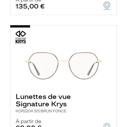
t
135,00 €
r
e
c
h
a
r
g
e
l
a
p
a
g
e
Lunettes de vue
Signature Krys
KOR2204 315 BRUN FONCE
À partir de