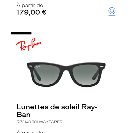
u
À partir de
t
179,00 €
o
m
a
t
i
q
u
e
m
e
n
t
l
a
r
e
c
h
Lunettes de soleil Ray-
e
r
Ban
c
h
RB2140 901 WAYFARER
e
e
À partir de