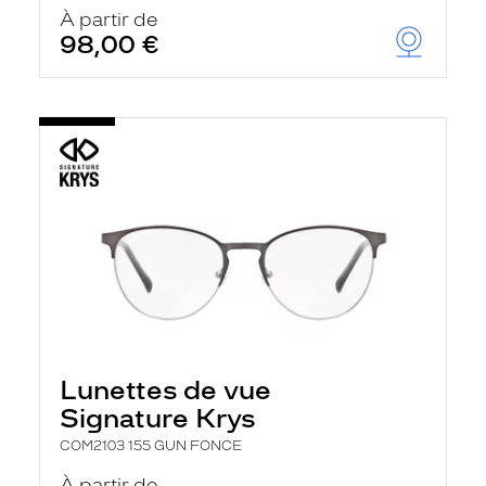
u
À partir de
t
98,00 €
o
m
a
t
i
q
u
e
m
e
n
t
l
a
r
e
c
h
Lunettes de vue
e
r
Signature Krys
c
h
COM2103 155 GUN FONCE
e
e
À partir de