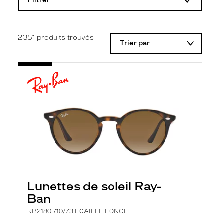
Filtrer
o
d
i
f
i
2351
produits trouvés
Trier par
c
a
t
i
o
n
d
'
u
n
f
i
l
t
r
e
l
Lunettes de soleil Ray-
a
n
Ban
c
e
RB2180 710/73 ECAILLE FONCE
a