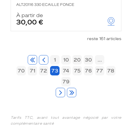
ALT20116 330 ECAILLE FONCE
À partir de
30,00 €
reste 161 articles
1
10
20
30
...
70
71
72
73
74
75
76
77
78
79
Tarifs TTC, avant tout avantage négocié par votre
complémentaire santé