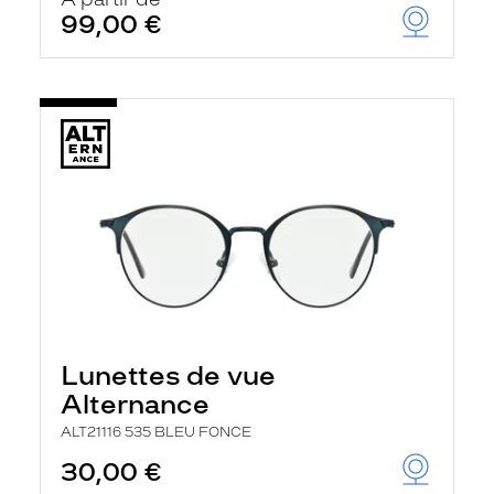
t
99,00 €
r
e
c
h
a
r
g
e
l
a
p
a
g
e
Lunettes de vue
Alternance
ALT21116 535 BLEU FONCE
30,00 €