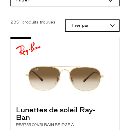
Filtrer
o
d
i
f
i
2351
produits trouvés
Trier par
c
a
t
i
o
n
d
'
u
n
f
i
l
t
r
e
l
Lunettes de soleil Ray-
a
n
Ban
c
e
RB3735 001/51 BAIN BRIDGE A
a