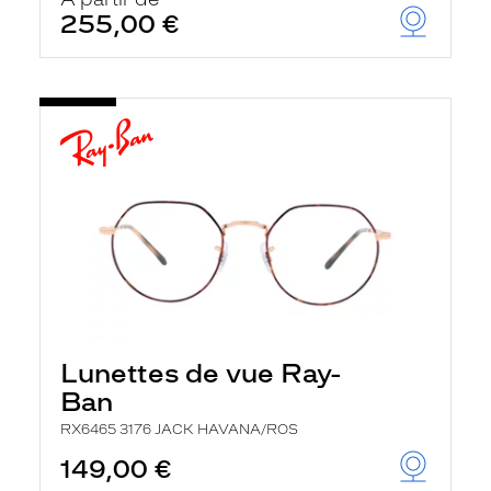
t
255,00 €
r
e
c
h
a
r
g
e
l
a
p
a
g
e
Lunettes de vue Ray-
Ban
RX6465 3176 JACK HAVANA/ROS
149,00 €