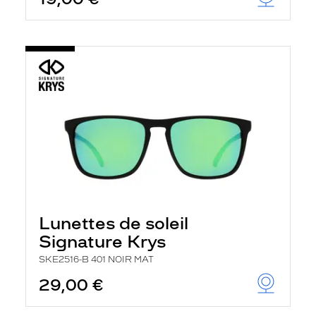
t
r
e
c
h
a
r
g
e
l
a
p
a
g
e
Lunettes de soleil
Signature Krys
SKE2516-B 401 NOIR MAT
29,00 €