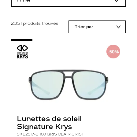
Filtrer
o
d
i
f
i
2351
produits trouvés
Trier par
c
a
t
i
o
n
d
'
u
n
f
i
l
t
r
e
l
a
Lunettes de soleil
n
Signature Krys
c
e
SKE2517-B 100 GRIS CLAIR CRIST
a