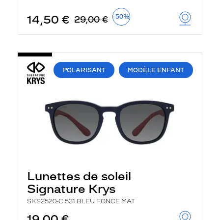
u
t
14,50 €
-50%
29,00 €
o
m
a
t
i
q
POLARISANT
MODÈLE ENFANT
u
e
m
e
n
t
l
a
r
e
c
h
Lunettes de soleil
e
r
Signature Krys
c
h
SKS2520-C 531 BLEU FONCE MAT
e
e
19,00 €