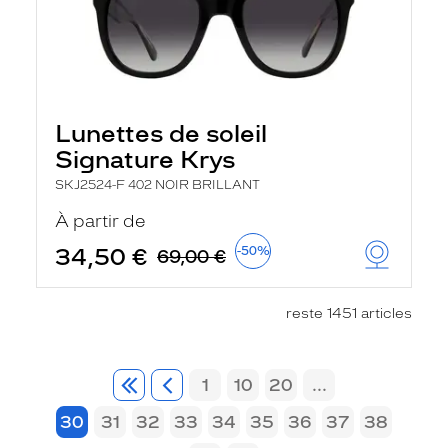
Lunettes de soleil
Signature Krys
SKJ2524-F 402 NOIR BRILLANT
À partir de
34,50 €
-50%
69,00 €
reste 1451 articles
1
10
20
...
30
31
32
33
34
35
36
37
38