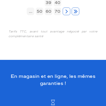
39
40
...
50
60
70
Tarifs TTC, avant tout avantage négocié par votre
complémentaire santé
En magasin et en ligne, les mêmes
garanties !