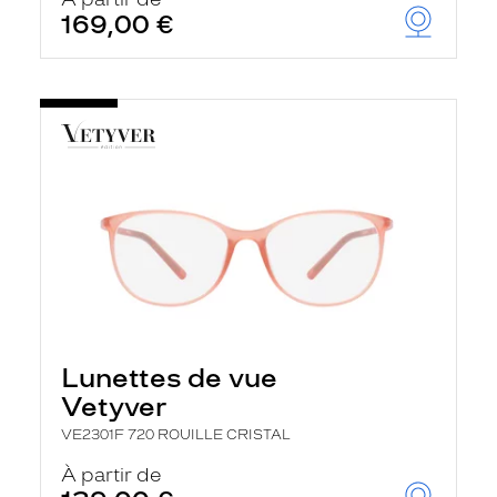
t
169,00 €
r
e
c
h
a
r
g
e
l
a
p
a
g
e
Lunettes de vue
Vetyver
VE2301F 720 ROUILLE CRISTAL
À partir de