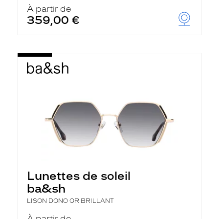
u
À partir de
t
359,00 €
o
m
a
t
i
q
u
e
m
e
n
t
l
a
r
e
c
h
Lunettes de soleil
e
r
ba&sh
c
h
LISON DONO OR BRILLANT
e
e
À partir de