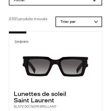
Filtrer
o
d
i
f
i
2351
produits trouvés
Trier par
c
a
t
i
o
n
d
'
u
n
f
i
l
t
r
e
l
Lunettes de soleil
a
n
Saint Laurent
c
e
SL572 001 NOIR BRILLANT
a