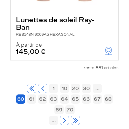
Lunettes de soleil Ray-
Ban
RB3548N 9069A5 HEXAGONAL
À partir de
145,00 €
reste 551 articles
1
10
20
30
...
60
61
62
63
64
65
66
67
68
69
70
...