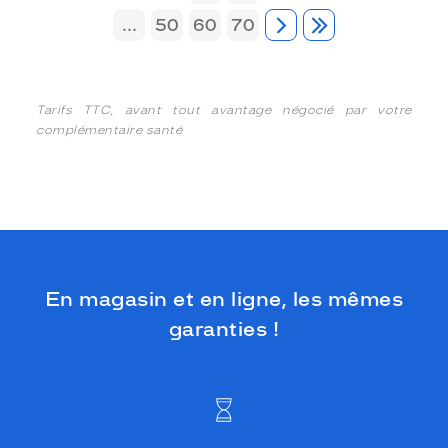
...
50
60
70
Tarifs TTC, avant tout avantage négocié par votre
complémentaire santé
En magasin et en ligne, les mêmes
garanties !