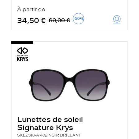
t
r
À partir de
e
c
34,50 €
-50%
69,00 €
h
a
r
g
e
l
a
p
a
g
e
Lunettes de soleil
Signature Krys
SKE2518-A 402 NOIR BRILLANT