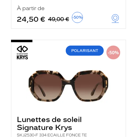
u
À partir de
t
o
24,50 €
-50%
49,00 €
m
a
t
i
q
u
POLARISANT
e
m
e
n
t
l
a
r
e
c
h
e
r
Lunettes de soleil
c
h
Signature Krys
e
e
SKJ2530-F 334 ECAILLE FONCE TE