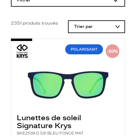
Filtrer
o
d
i
f
i
2351
produits trouvés
Trier par
c
a
t
i
o
POLARISANT
n
d
'
u
n
f
i
l
t
r
e
l
a
Lunettes de soleil
n
Signature Krys
c
e
SKE2539-D 531 BLEU FONCE MAT
a