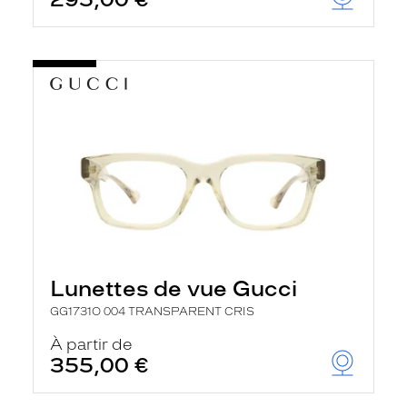
t
r
e
c
h
a
r
g
e
l
a
p
a
g
e
Lunettes de vue Gucci
GG1731O 004 TRANSPARENT CRIS
À partir de
355,00 €