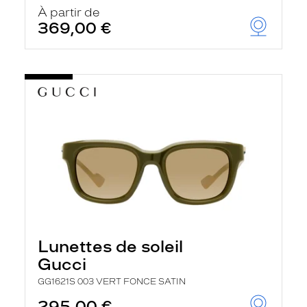
u
À partir de
t
369,00 €
o
m
a
t
i
q
u
e
m
e
n
t
l
a
r
e
c
h
Lunettes de soleil
e
r
Gucci
c
h
GG1621S 003 VERT FONCE SATIN
e
e
295,00 €