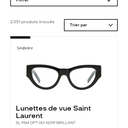
Filtrer
o
d
i
f
i
2351
produits trouvés
Trier par
c
a
t
i
o
n
d
'
u
n
f
i
l
t
r
e
l
Lunettes de vue Saint
a
n
Laurent
c
e
SL M94 OPT 001 NOIR BRILLANT
a