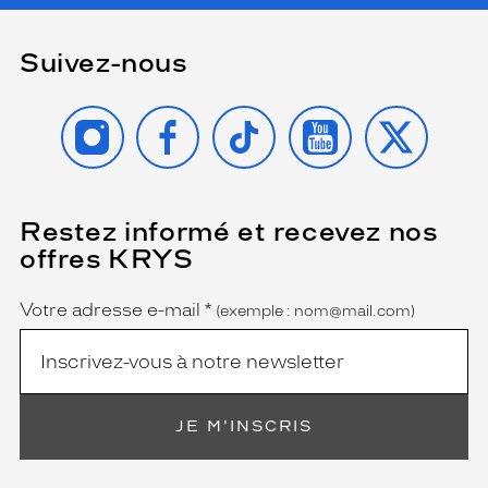
Suivez-nous
INSTAGRAM
FACEBOOK
TIKTOK
YOUTUBE
X
Restez informé et recevez nos
(Ce
champ
offres KRYS
est
Name
obligatoire)
Votre adresse e-mail
*
(exemple : nom@mail.com)
JE M'INSCRIS