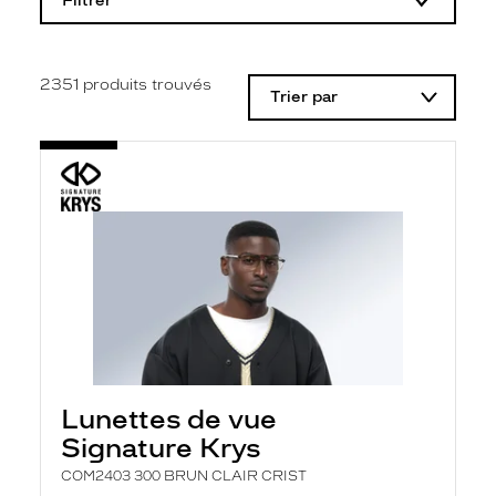
Filtrer
o
d
i
f
i
2351
produits trouvés
Trier par
c
a
t
i
o
n
d
'
u
n
f
i
l
t
r
e
l
Lunettes de vue
a
n
Signature Krys
c
e
COM2403 300 BRUN CLAIR CRIST
a