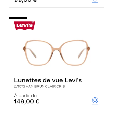
t
r
e
c
h
a
r
g
e
l
a
p
a
g
e
Lunettes de vue Levi's
LV1075 HAM BRUN CLAIR CRIS
À partir de
149,00 €