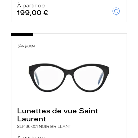
u
À partir de
t
199,00 €
o
m
a
t
i
q
u
e
m
e
n
t
l
a
r
e
c
h
Lunettes de vue Saint
e
r
Laurent
c
h
SLM96 001 NOIR BRILLANT
e
e
À partir de