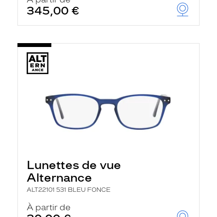
t
345,00 €
r
e
c
h
a
r
g
e
l
a
p
a
g
e
Lunettes de vue
Alternance
ALT22101 531 BLEU FONCE
À partir de