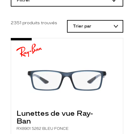
Filtrer
o
d
i
f
i
2351
produits trouvés
Trier par
c
a
t
i
o
n
d
'
u
n
f
i
l
t
r
e
l
Lunettes de vue Ray-
a
n
Ban
c
e
RX8901 5262 BLEU FONCE
a