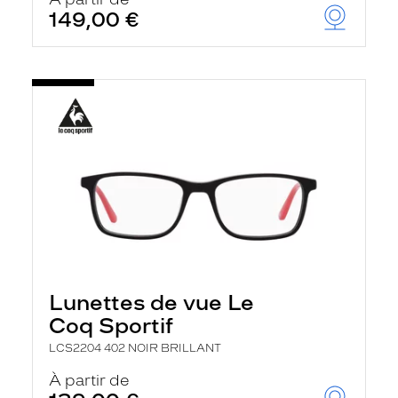
t
149,00 €
r
e
c
h
a
r
g
e
l
a
p
a
g
e
Lunettes de vue Le
Coq Sportif
LCS2204 402 NOIR BRILLANT
À partir de