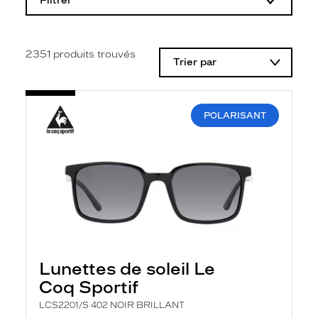
Filtrer
o
d
i
f
i
2351
produits trouvés
Trier par
c
a
t
i
o
POLARISANT
n
d
'
u
n
f
i
l
t
r
e
l
Lunettes de soleil Le
a
n
Coq Sportif
c
e
LCS2201/S 402 NOIR BRILLANT
a