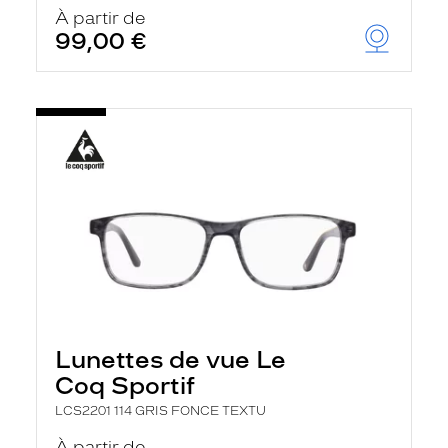
u
À partir de
t
99,00 €
o
m
a
t
i
q
u
e
m
e
n
t
l
a
r
e
c
h
Lunettes de vue Le
e
r
Coq Sportif
c
h
LCS2201 114 GRIS FONCE TEXTU
e
e
À partir de