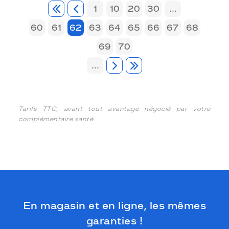
1
10
20
30
...
60
61
62
63
64
65
66
67
68
69
70
...
Tarifs TTC, avant tout avantage négocié par votre
complémentaire santé
En magasin et en ligne, les mêmes
garanties !