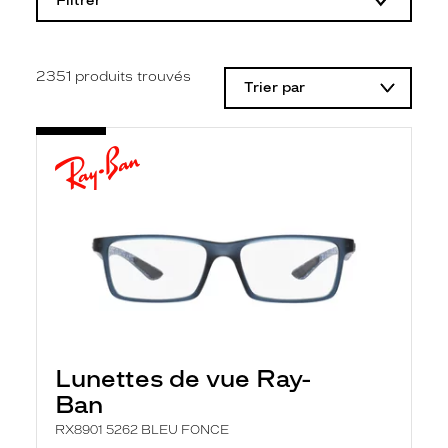
Filtrer
o
d
i
f
i
2351
produits trouvés
Trier par
c
a
t
i
o
n
d
'
u
n
f
i
l
t
r
e
l
Lunettes de vue Ray-
a
n
Ban
c
e
RX8901 5262 BLEU FONCE
a