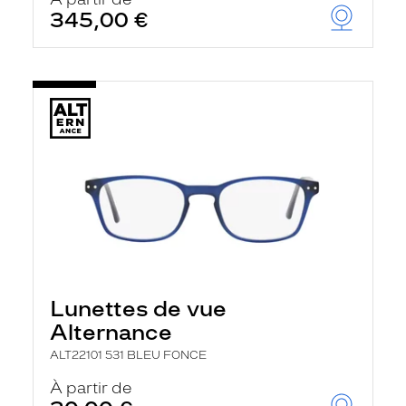
t
345,00 €
r
e
c
h
a
r
g
e
l
a
p
a
g
e
Lunettes de vue
Alternance
ALT22101 531 BLEU FONCE
À partir de