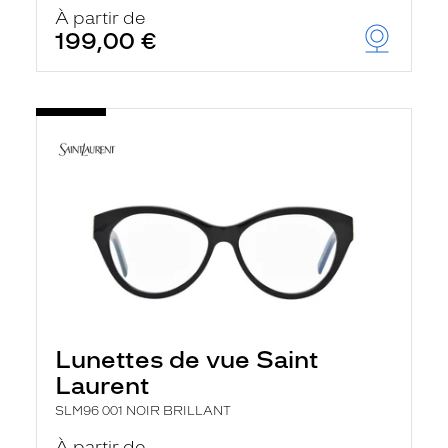
u
À partir de
t
199,00 €
o
m
a
t
i
q
u
e
m
e
n
t
l
a
r
e
c
h
Lunettes de vue Saint
e
r
Laurent
c
h
SLM96 001 NOIR BRILLANT
e
e
À partir de