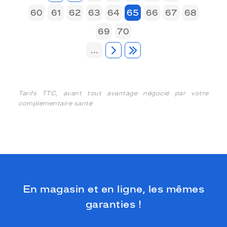
60
61
62
63
64
65
66
67
68
69
70
...
Tarifs TTC, avant tout avantage négocié par votre
complémentaire santé
En magasin et en ligne, les mêmes
garanties !