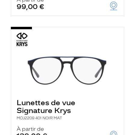
t
99,00 €
r
e
c
h
a
r
g
e
l
a
p
a
g
e
Lunettes de vue
Signature Krys
MOJ2209 401 NOIR MAT
À partir de