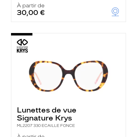
u
À partir de
t
30,00 €
o
m
a
t
i
q
u
e
m
e
n
t
l
a
r
e
c
h
Lunettes de vue
e
r
Signature Krys
c
h
ML2207 330 ECAILLE FONCE
e
e
À partir de