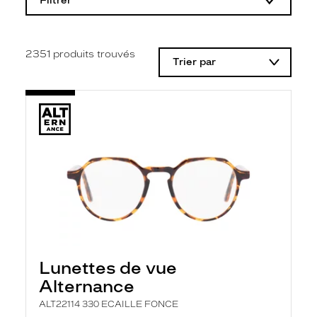
Filtrer
o
d
i
f
i
2351
produits trouvés
Trier par
c
a
t
i
o
n
d
'
u
n
f
i
l
t
r
e
l
Lunettes de vue
a
n
Alternance
c
e
ALT22114 330 ECAILLE FONCE
a