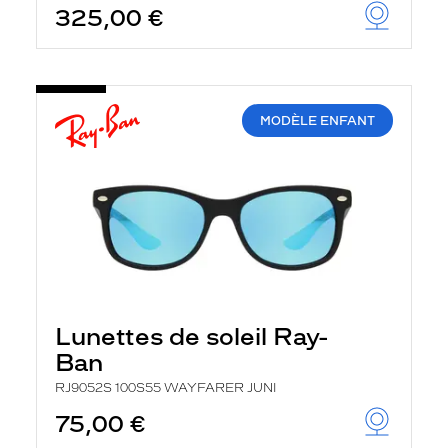
325,00 €
u
t
o
m
a
t
i
MODÈLE ENFANT
q
u
e
m
e
n
t
l
a
r
e
c
Lunettes de soleil Ray-
h
e
Ban
r
c
RJ9052S 100S55 WAYFARER JUNI
h
75,00 €
e
e