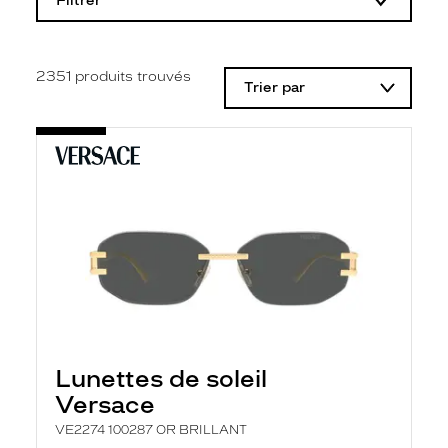
Filtrer
o
d
i
f
i
2351
produits trouvés
Trier par
c
a
t
i
o
n
d
'
u
n
f
i
l
t
r
e
l
Lunettes de soleil
a
n
Versace
c
e
VE2274 100287 OR BRILLANT
a