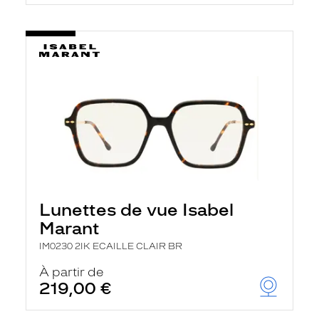
t
r
e
c
h
a
r
g
e
l
a
p
a
g
e
Lunettes de vue Isabel
Marant
IM0230 2IK ECAILLE CLAIR BR
À partir de
219,00 €