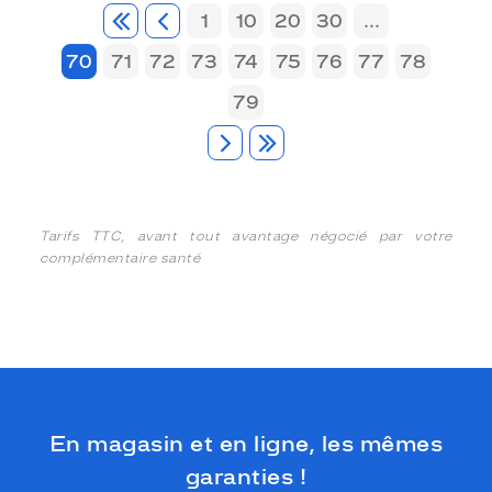
1
10
20
30
...
70
71
72
73
74
75
76
77
78
79
Tarifs TTC, avant tout avantage négocié par votre
complémentaire santé
En magasin et en ligne, les mêmes
garanties !