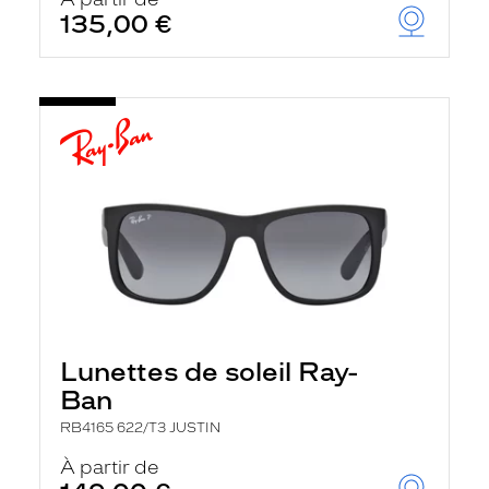
t
135,00 €
r
e
c
h
a
r
g
e
l
a
p
a
g
e
Lunettes de soleil Ray-
Ban
RB4165 622/T3 JUSTIN
À partir de