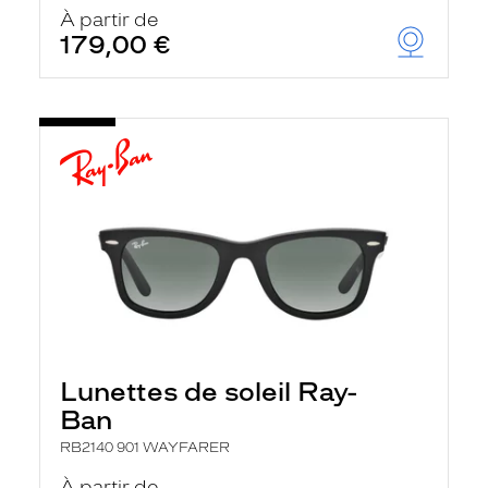
u
À partir de
t
179,00 €
o
m
a
t
i
q
u
e
m
e
n
t
l
a
r
e
c
h
Lunettes de soleil Ray-
e
r
Ban
c
h
RB2140 901 WAYFARER
e
e
À partir de