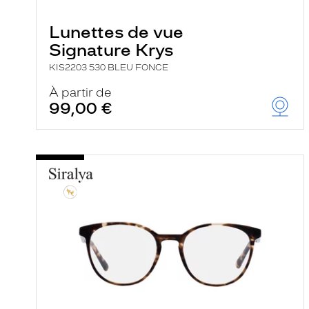
e
r
Lunettes de vue
c
h
Signature Krys
e
e
KIS2203 530 BLEU FONCE
t
r
À partir de
e
99,00 €
c
h
a
r
g
e
l
a
p
a
g
e