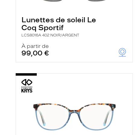
e
l
a
n
Lunettes de soleil Le
c
Coq Sportif
e
a
LCS8016A 402 NOIR/ARGENT
u
t
À partir de
o
99,00 €
m
a
t
i
q
u
e
m
e
n
t
l
a
r
e
c
h