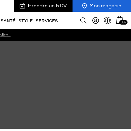
Prendre un RDV
Mon magasin
Mon
Afficher
SANTÉ
STYLE
SERVICES
vide
panie
la
recherche
fite !