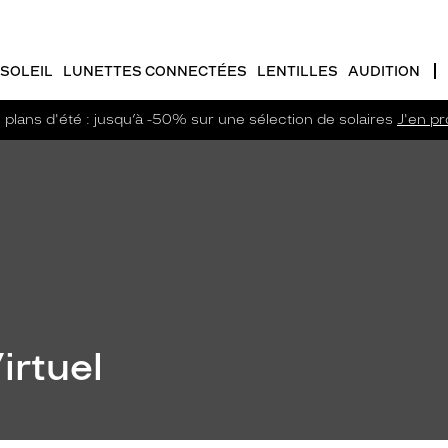
SOLEIL
LUNETTES CONNECTÉES
LENTILLES
AUDITION
plans d'été : jusqu’à -50% sur une sélection de solaires
J'en pro
irtuel