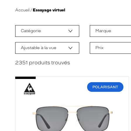
Accueil
Essayage virtuel
L
a
m
Catégorie
Marque
o
d
i
f
Ajustable à la vue
Prix
i
c
a
2351
produits trouvés
t
i
o
n
d
POLARISANT
'
u
n
f
i
l
t
r