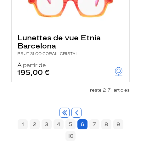
Lunettes de vue Etnia
Barcelona
BRUT 31 CO CORAIL CRISTAL
À partir de
195,00 €
reste 2171 articles
1
2
3
4
5
6
7
8
9
10