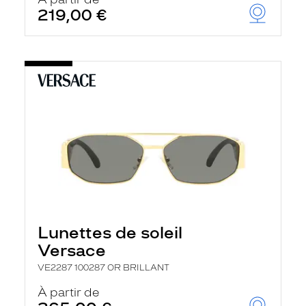
t
219,00 €
r
e
c
h
a
r
g
e
l
a
p
a
g
e
Lunettes de soleil
Versace
VE2287 100287 OR BRILLANT
À partir de