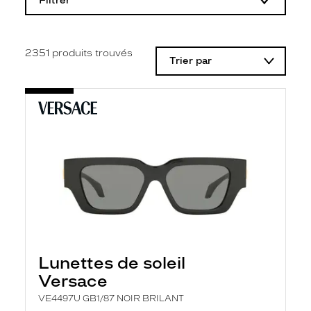
Filtrer
o
d
i
f
i
2351
produits trouvés
Trier par
c
a
t
i
o
n
d
'
u
n
f
i
l
t
r
e
l
Lunettes de soleil
a
n
Versace
c
e
VE4497U GB1/87 NOIR BRILANT
a