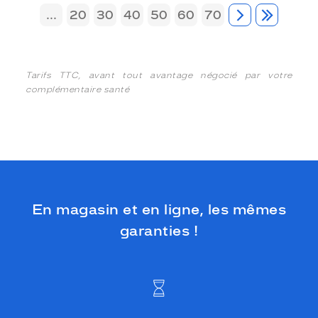
...
20
30
40
50
60
70
Tarifs TTC, avant tout avantage négocié par votre
complémentaire santé
En magasin et en ligne, les mêmes
garanties !