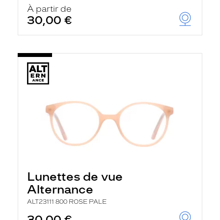
u
À partir de
t
30,00 €
o
m
a
t
i
q
u
e
m
e
n
t
l
a
r
e
c
h
Lunettes de vue
e
r
Alternance
c
h
ALT23111 800 ROSE PALE
e
e
30,00 €