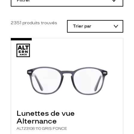
Filtrer
o
d
i
f
i
2351
produits trouvés
Trier par
c
a
t
i
o
n
d
'
u
n
f
i
l
t
r
e
l
Lunettes de vue
a
n
Alternance
c
e
ALT23108 110 GRIS FONCE
a