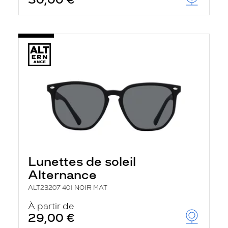
t
r
e
c
h
a
r
g
e
l
a
p
a
g
e
Lunettes de soleil
Alternance
ALT23207 401 NOIR MAT
À partir de
29,00 €