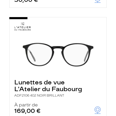
t
r
e
c
h
a
r
g
e
l
a
p
a
g
e
Lunettes de vue
L'Atelier du Faubourg
ADF2106 402 NOIR BRILLANT
À partir de
169,00 €