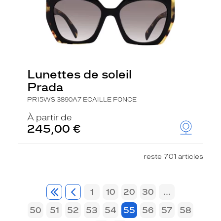
Lunettes de soleil
Prada
PR15WS 3890A7 ECAILLE FONCE
À partir de
245,00 €
reste 701 articles
1
10
20
30
...
50
51
52
53
54
55
56
57
58