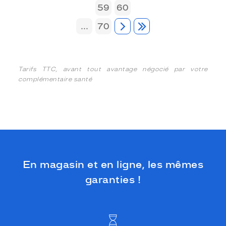
59
60
...
70
Tarifs TTC, avant tout avantage négocié par votre
complémentaire santé
En magasin et en ligne, les mêmes
garanties !