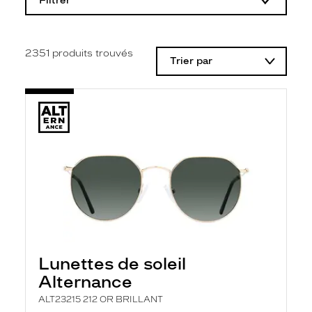
Filtrer
o
d
i
f
i
2351
produits trouvés
Trier par
c
a
t
i
o
n
d
'
u
n
f
i
l
t
r
e
l
Lunettes de soleil
a
n
Alternance
c
e
ALT23215 212 OR BRILLANT
a