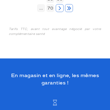
...
70
Tarifs TTC, avant tout avantage négocié par votre
complémentaire santé
En magasin et en ligne, les mêmes
garanties !