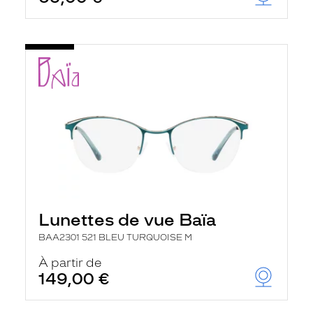
t
r
e
c
h
a
r
g
e
l
a
p
a
g
e
Lunettes de vue Baïa
BAA2301 521 BLEU TURQUOISE M
À partir de
149,00 €