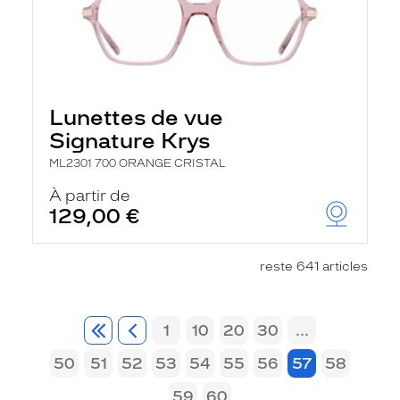
Lunettes de vue
Signature Krys
ML2301 700 ORANGE CRISTAL
À partir de
129,00 €
reste 641 articles
1
10
20
30
...
50
51
52
53
54
55
56
57
58
59
60