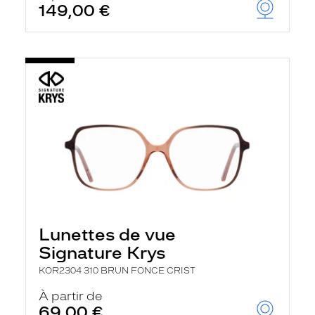
149,00 €
u
t
o
m
a
t
i
q
u
e
m
e
n
t
l
a
r
e
c
Lunettes de vue
h
Signature Krys
e
r
KOR2304 310 BRUN FONCE CRIST
c
h
À partir de
e
69,00 €
e