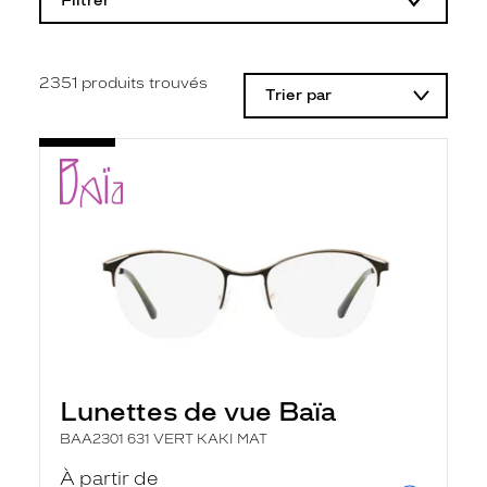
Filtrer
o
d
i
f
i
2351
produits trouvés
Trier par
c
a
t
i
o
n
d
'
u
n
f
i
l
t
r
e
l
Lunettes de vue Baïa
a
n
BAA2301 631 VERT KAKI MAT
c
e
À partir de
a