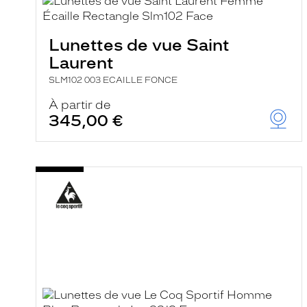
e
l
a
n
Lunettes de vue Saint
c
Laurent
e
a
SLM102 003 ECAILLE FONCE
u
t
À partir de
o
345,00 €
m
a
t
i
q
u
e
m
e
n
t
l
a
r
e
c
h