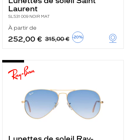
Lunettes de soleil Saint
Laurent
SL531 009 NOIR MAT
À partir de
252,00 €
-20%
315,00 €
Lunettes de soleil Ray-