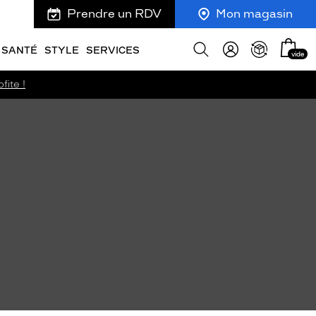
Prendre un RDV
Mon magasin
Mon
Afficher
SANTÉ
STYLE
SERVICES
vide
panie
la
recherche
fite !