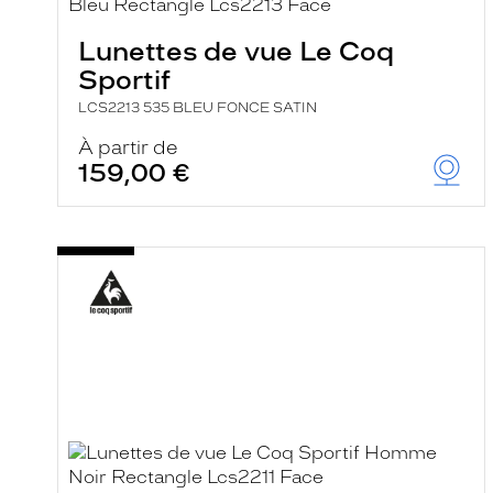
e
r
Lunettes de vue Le Coq
c
h
Sportif
e
e
LCS2213 535 BLEU FONCE SATIN
t
r
À partir de
e
159,00 €
c
h
a
r
g
e
l
a
p
a
g
e