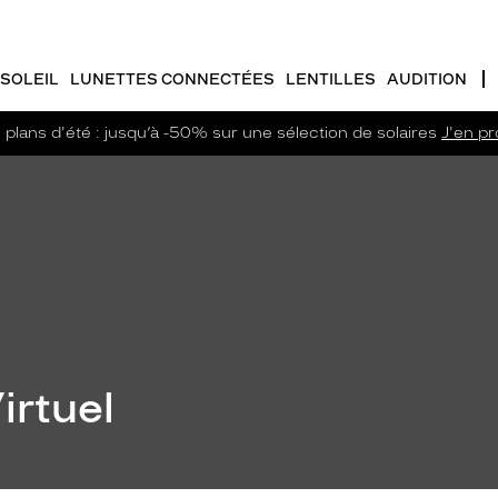
SOLEIL
LUNETTES CONNECTÉES
LENTILLES
AUDITION
plans d'été : jusqu’à -50% sur une sélection de solaires
J'en pro
irtuel