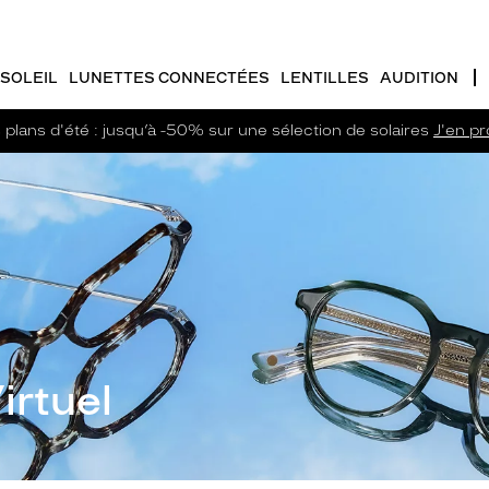
SOLEIL
LUNETTES CONNECTÉES
LENTILLES
AUDITION
plans d'été : jusqu’à -50% sur une sélection de solaires
J'en pro
irtuel