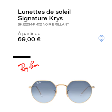
e
r
Lunettes de soleil
c
h
Signature Krys
e
e
SKJ2234-F 402 NOIR BRILLANT
t
r
À partir de
e
69,00 €
c
h
a
r
g
e
l
a
p
a
g
e