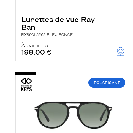
e
l
a
n
Lunettes de vue Ray-
c
Ban
e
a
RX8901 5262 BLEU FONCE
u
t
À partir de
o
199,00 €
m
a
t
i
q
u
e
POLARISANT
m
e
n
t
l
a
r
e
c
h