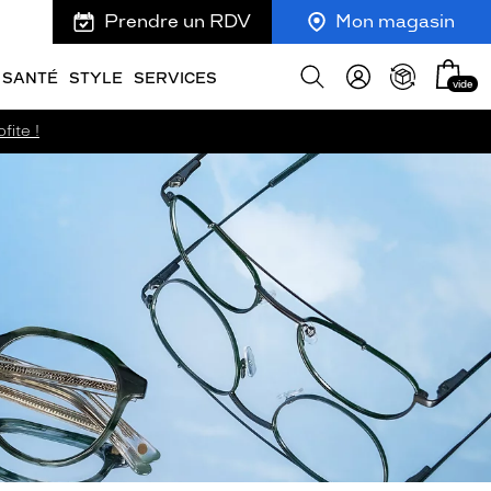
Prendre un RDV
Mon magasin
Mon
Afficher
SANTÉ
STYLE
SERVICES
vide
panie
la
recherche
fite !