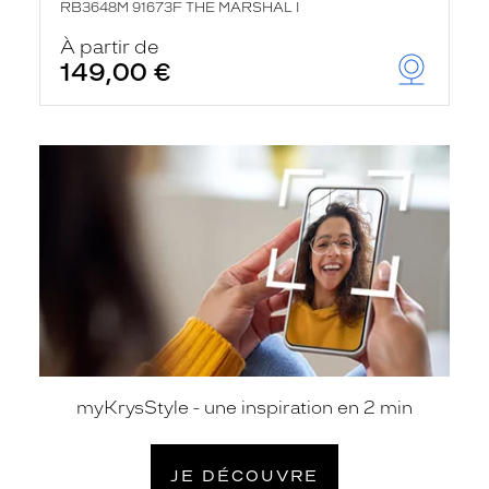
RB3648M 91673F THE MARSHAL I
À partir de
149,00 €
je
découvre
myKrysStyle - une inspiration en 2 min
JE DÉCOUVRE