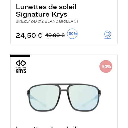
a
Lunettes de soleil
n
Signature Krys
c
e
SKE2542-D 012 BLANC BRILLANT
a
u
t
24,50 €
-50%
49,00 €
o
m
a
t
i
q
u
e
m
e
n
t
l
a
r
e
c
h
e