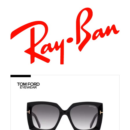
En
savoir
plus