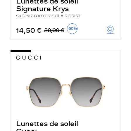
Lunettes de soleil
r
Signature Krys
c
h
SKE2517-B 100 GRIS CLAIR CRIST
e
e
t
14,50 €
-50%
29,00 €
r
e
c
h
a
r
g
e
l
a
p
a
g
e
Lunettes de soleil