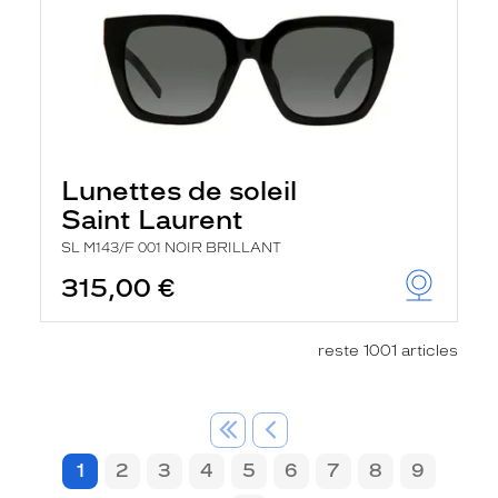
Lunettes de soleil
Saint Laurent
SL M143/F 001 NOIR BRILLANT
315,00 €
reste 1001 articles
1
2
3
4
5
6
7
8
9