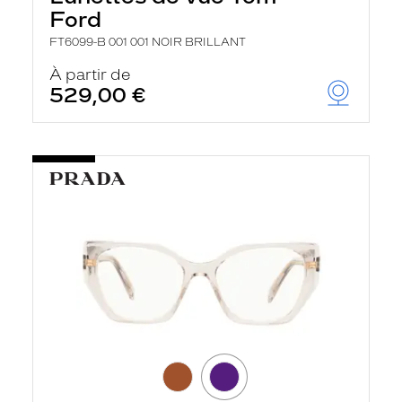
r
Ford
c
h
FT6099-B 001 001 NOIR BRILLANT
e
e
À partir de
t
529,00 €
r
e
c
h
a
r
g
e
l
a
p
a
g
e