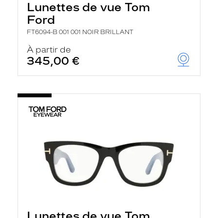
Lunettes de vue Tom
a
n
Ford
c
e
FT6094-B 001 001 NOIR BRILLANT
a
u
À partir de
t
345,00 €
o
m
a
t
i
q
u
e
m
e
n
t
l
a
r
e
c
h
Lunettes de vue Tom
e