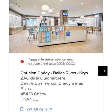
fiche
-
Belles
Rives
-
Krys
Magasin fermé en ce moment,
réouverture 6 août 2026, 09:00
SUIV
Opticien Chécy - Belles Rives - Krys
ZAC de la Guignardière
Centre Commercial Checy Belles
Rives
45430 Chécy
FRANCE
02 38 91 11 12