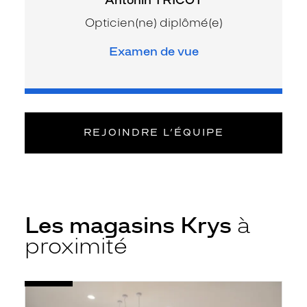
Opticien(ne) diplômé(e)
Examen de vue
REJOINDRE L’ÉQUIPE
Les magasins Krys
à
proximité
Voir
Opticien
la
Chécy