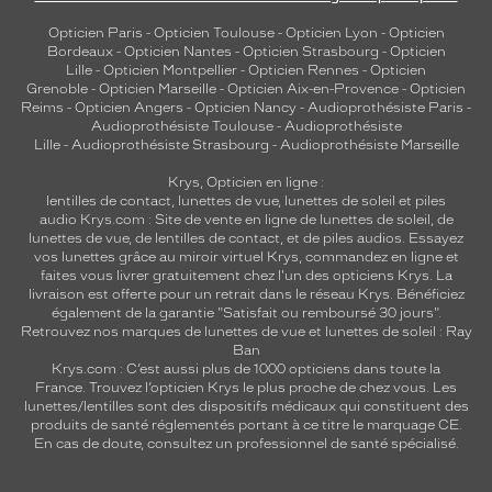
Opticien Paris
-
Opticien Toulouse
-
Opticien Lyon
-
Opticien
Bordeaux
-
Opticien Nantes
-
Opticien Strasbourg
-
Opticien
Lille
-
Opticien Montpellier
-
Opticien Rennes
-
Opticien
Grenoble
-
Opticien Marseille
-
Opticien Aix-en-Provence
-
Opticien
Reims
-
Opticien Angers
-
Opticien Nancy
-
Audioprothésiste Paris
-
Audioprothésiste Toulouse
-
Audioprothésiste
Lille
-
Audioprothésiste Strasbourg
-
Audioprothésiste Marseille
Krys, Opticien en ligne :
lentilles de contact
,
lunettes de vue
,
lunettes de soleil
et
piles
audio
Krys.com : Site de vente en ligne de lunettes de soleil, de
lunettes de vue, de
lentilles de contact
, et de piles audios. Essayez
vos lunettes grâce au miroir virtuel Krys, commandez en ligne et
faites vous livrer gratuitement chez l'un des opticiens Krys. La
livraison est offerte pour un retrait dans le réseau Krys. Bénéficiez
également de la garantie "Satisfait ou remboursé 30 jours".
Retrouvez nos marques de lunettes de vue et
lunettes de soleil : Ray
Ban
Krys.com : C’est aussi plus de 1000 opticiens dans toute la
France.
Trouvez l’opticien Krys le plus proche de chez vous
. Les
lunettes/lentilles sont des dispositifs médicaux qui constituent des
produits de santé réglementés portant à ce titre le marquage CE.
En cas de doute, consultez un professionnel de santé spécialisé.