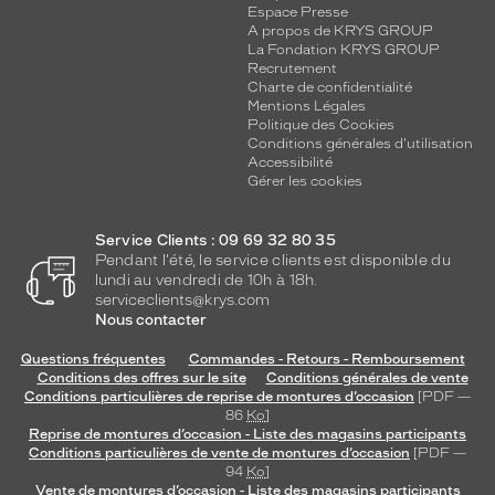
Espace Presse
A propos de KRYS GROUP
La Fondation KRYS GROUP
Recrutement
Charte de confidentialité
Mentions Légales
Politique des Cookies
Conditions générales d'utilisation
Accessibilité
Gérer les cookies
Service Clients : 09 69 32 80 35
Pendant l'été, le service clients est disponible du
lundi au vendredi de 10h à 18h.
serviceclients@krys.com
Nous contacter
Questions fréquentes
Commandes - Retours - Remboursement
Conditions des offres sur le site
Conditions générales de vente
Conditions particulières de reprise de montures d’occasion
[PDF —
86
Ko
]
Reprise de montures d’occasion - Liste des magasins participants
Conditions particulières de vente de montures d’occasion
[PDF —
94
Ko
]
Vente de montures d’occasion - Liste des magasins participants