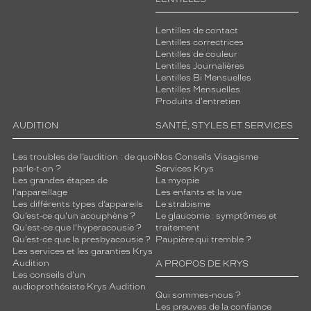
Lentilles de contact
Lentilles correctrices
Lentilles de couleur
Lentilles Journalières
Lentilles Bi Mensuelles
Lentilles Mensuelles
Produits d'entretien
AUDITION
SANTÉ, STYLES ET SERVICES
Les troubles de l’audition : de quoi
Nos Conseils Visagisme
parle-t-on ?
Services Krys
Les grandes étapes de
La myopie
l'appareillage
Les enfants et la vue
Les différents types d’appareils
Le strabisme
Qu’est-ce qu'un acouphène ?
Le glaucome : symptômes et
Qu'est-ce que l'hyperacousie ?
traitement
Qu’est-ce que la presbyacousie ?
Paupière qui tremble ?
Les services et les garanties Krys
Audition
A PROPOS DE KRYS
Les conseils d'un
audioprothésiste Krys Audition
Qui sommes-nous ?
Les preuves de la confiance