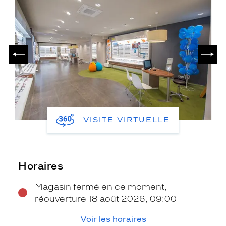
PRÉCÉDENT
SUIV
VISITE VIRTUELLE
Horaires
Magasin fermé en ce moment,
réouverture 18 août 2026, 09:00
Voir les horaires