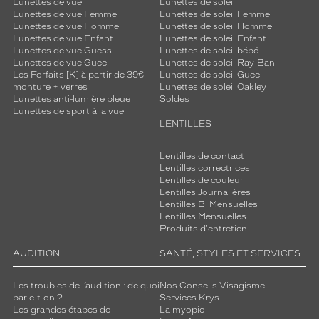
Lunettes de vue
Lunettes de soleil
Lunettes de vue Femme
Lunettes de soleil Femme
Lunettes de vue Homme
Lunettes de soleil Homme
Lunettes de vue Enfant
Lunettes de soleil Enfant
Lunettes de vue Guess
Lunettes de soleil bébé
Lunettes de vue Gucci
Lunettes de soleil Ray-Ban
Les Forfaits [K] à partir de 39€ -
Lunettes de soleil Gucci
monture + verres
Lunettes de soleil Oakley
Lunettes anti-lumière bleue
Soldes
Lunettes de sport à la vue
LENTILLES
Lentilles de contact
Lentilles correctrices
Lentilles de couleur
Lentilles Journalières
Lentilles Bi Mensuelles
Lentilles Mensuelles
Produits d'entretien
AUDITION
SANTÉ, STYLES ET SERVICES
Les troubles de l’audition : de quoi
Nos Conseils Visagisme
parle-t-on ?
Services Krys
Les grandes étapes de
La myopie