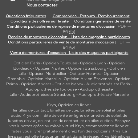
Nous contacter
Questions fréquentes
Commandes - Retours - Remboursement
Conditions des offres sur le site
Conditions générales de vente
Conditions particulières de reprise de montures d’occasion
[PDF —
86
Ko
]
Reprise de montures d’occasion - Liste des magasins participants
Conditions particulières de vente de montures d’occasion
[PDF —
94
Ko
]
Vente de montures d’occasion - Liste des magasins participants
Opticien Paris
-
Opticien Toulouse
-
Opticien Lyon
-
Opticien
Bordeaux
-
Opticien Nantes
-
Opticien Strasbourg
-
Opticien
Lille
-
Opticien Montpellier
-
Opticien Rennes
-
Opticien
Grenoble
-
Opticien Marseille
-
Opticien Aix-en-Provence
-
Opticien
Reims
-
Opticien Angers
-
Opticien Nancy
-
Audioprothésiste Paris
-
Audioprothésiste Toulouse
-
Audioprothésiste
Lille
-
Audioprothésiste Strasbourg
-
Audioprothésiste Marseille
Krys, Opticien en ligne :
lentilles de contact
,
lunettes de vue
,
lunettes de soleil
et
piles
audio
Krys.com : Site de vente en ligne de lunettes de soleil, de
lunettes de vue, de
lentilles de contact
, et de piles audios. Essayez
vos lunettes grâce au miroir virtuel Krys, commandez en ligne et
faites vous livrer gratuitement chez l'un des opticiens Krys. La
livraison est offerte pour un retrait dans le réseau Krys. Bénéficiez