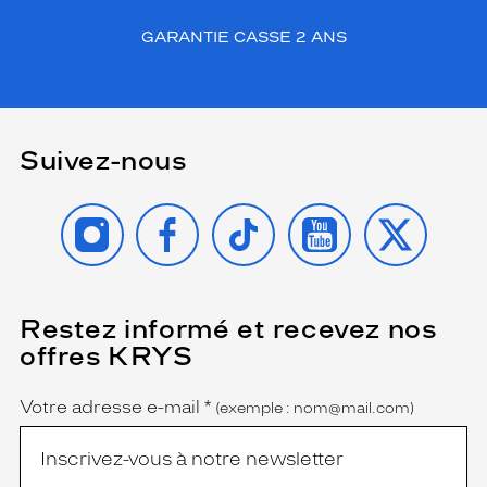
GARANTIE CASSE 2 ANS
Suivez-nous
INSTAGRAM
FACEBOOK
TIKTOK
YOUTUBE
X
Restez informé et recevez nos
(Ce
champ
offres KRYS
est
Name
obligatoire)
Votre adresse e-mail
*
(exemple : nom@mail.com)