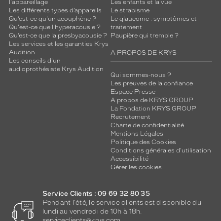
l'appareillage
Les enfants et la vue
Les différents types d’appareils
Le strabisme
Qu’est-ce qu'un acouphène ?
Le glaucome : symptômes et
Qu'est-ce que l'hyperacousie ?
traitement
Qu’est-ce que la presbyacousie ?
Paupière qui tremble ?
Les services et les garanties Krys
Audition
A PROPOS DE KRYS
Les conseils d'un
audioprothésiste Krys Audition
Qui sommes-nous ?
Les preuves de la confiance
Espace Presse
A propos de KRYS GROUP
La Fondation KRYS GROUP
Recrutement
Charte de confidentialité
Mentions Légales
Politique des Cookies
Conditions générales d'utilisation
Accessibilité
Gérer les cookies
Service Clients : 09 69 32 80 35
Pendant l'été, le service clients est disponible du
lundi au vendredi de 10h à 18h.
serviceclients@krys.com