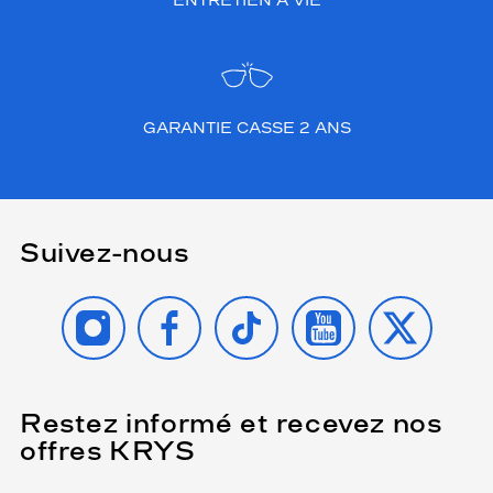
ENTRETIEN À VIE
GARANTIE CASSE 2 ANS
Suivez-nous
INSTAGRAM
FACEBOOK
TIKTOK
YOUTUBE
X
Restez informé et recevez nos
(Ce
champ
offres KRYS
est
Name
obligatoire)