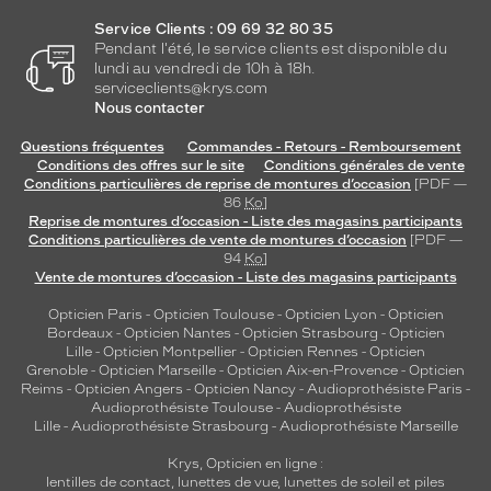
Service Clients : 09 69 32 80 35
Pendant l'été, le service clients est disponible du
lundi au vendredi de 10h à 18h.
serviceclients@krys.com
Nous contacter
Questions fréquentes
Commandes - Retours - Remboursement
Conditions des offres sur le site
Conditions générales de vente
Conditions particulières de reprise de montures d’occasion
[PDF —
86
Ko
]
Reprise de montures d’occasion - Liste des magasins participants
Conditions particulières de vente de montures d’occasion
[PDF —
94
Ko
]
Vente de montures d’occasion - Liste des magasins participants
Opticien Paris
-
Opticien Toulouse
-
Opticien Lyon
-
Opticien
Bordeaux
-
Opticien Nantes
-
Opticien Strasbourg
-
Opticien
Lille
-
Opticien Montpellier
-
Opticien Rennes
-
Opticien
Grenoble
-
Opticien Marseille
-
Opticien Aix-en-Provence
-
Opticien
Reims
-
Opticien Angers
-
Opticien Nancy
-
Audioprothésiste Paris
-
Audioprothésiste Toulouse
-
Audioprothésiste
Lille
-
Audioprothésiste Strasbourg
-
Audioprothésiste Marseille
Krys, Opticien en ligne :
lentilles de contact
,
lunettes de vue
,
lunettes de soleil
et
piles