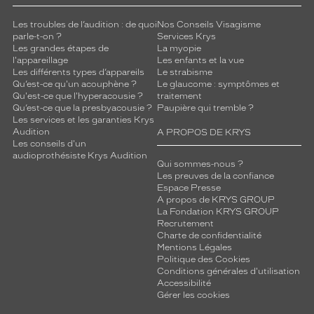
Les troubles de l’audition : de quoi
Nos Conseils Visagisme
parle-t-on ?
Services Krys
Les grandes étapes de
La myopie
l'appareillage
Les enfants et la vue
Les différents types d’appareils
Le strabisme
Qu’est-ce qu'un acouphène ?
Le glaucome : symptômes et
Qu'est-ce que l'hyperacousie ?
traitement
Qu’est-ce que la presbyacousie ?
Paupière qui tremble ?
Les services et les garanties Krys
Audition
A PROPOS DE KRYS
Les conseils d'un
audioprothésiste Krys Audition
Qui sommes-nous ?
Les preuves de la confiance
Espace Presse
A propos de KRYS GROUP
La Fondation KRYS GROUP
Recrutement
Charte de confidentialité
Mentions Légales
Politique des Cookies
Conditions générales d'utilisation
Accessibilité
Gérer les cookies