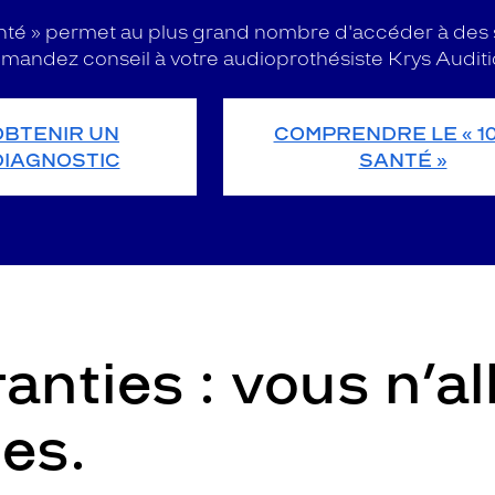
nté » permet au plus grand nombre d'accéder à des 
mandez conseil à votre audioprothésiste Krys Auditi
OBTENIR UN
COMPRENDRE LE « 1
DIAGNOSTIC
SANTÉ »
anties : vous n’al
les.