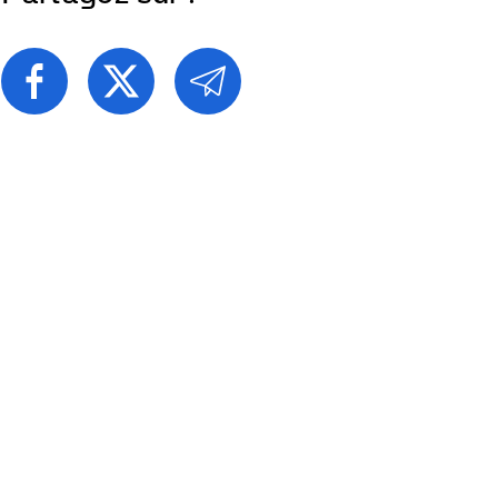
PARTAGEZ
PARTAGEZ
PARTAGEZ
CETTE
CETTE
CETTE
PAGE
PAGE
PAGE
SUR
SUR
PAR
FACEBOOK
TWITTER
E-
MAIL