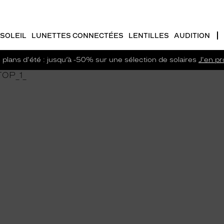
SOLEIL
LUNETTES CONNECTÉES
LENTILLES
AUDITION
plans d'été : jusqu’à -50% sur une sélection de solaires
J'en pro