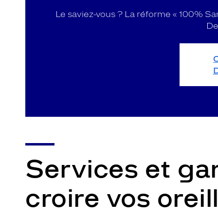
Le saviez-vous ? La réforme « 100% Sa
De
Services et gar
croire vos oreil