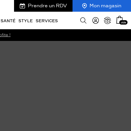
Prendre un RDV
Mon magasin
Mon
Afficher
SANTÉ
STYLE
SERVICES
vide
panie
la
recherche
fite !