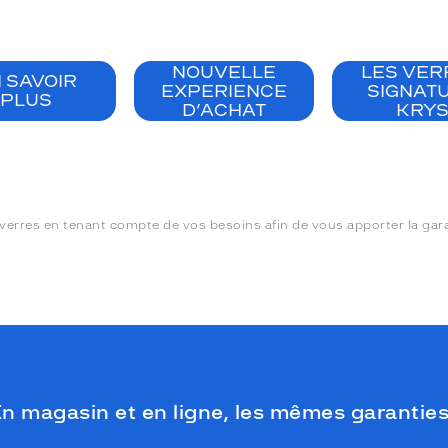
NOUVELLE
LES VER
 SAVOIR
EXPERIENCE
SIGNAT
PLUS
D’ACHAT
KRY
erres en tenant compte de vos besoins afin de vous apporter la garan
n magasin et en ligne, les mêmes garanties