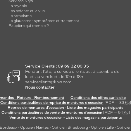
Services Krys
La myopie
Les enfants et la vue
Le strabisme
Le glaucome : symptômes et traitement
Paupière qui tremble ?
Service Clients : 09 69 32 80 35
Pendant l'été, le service clients est disponible du
lundi au vendredi de 10h à 18h.
serviceclients@krys.com
Nous contacter
andes - Retours - Remboursement
Conditions des offres sur le site
Conditions particulières de reprise de montures d’occasion
[PDF — 86
Ko
]
Reprise de montures d’occasion - Liste des magasins participants
Conditions particulières de vente de montures d’occasion
[PDF — 94
Ko
]
Vente de montures d’occasion - Liste des magasins participants
 Bordeaux
-
Opticien Nantes
-
Opticien Strasbourg
-
Opticien Lille
-
Opticien