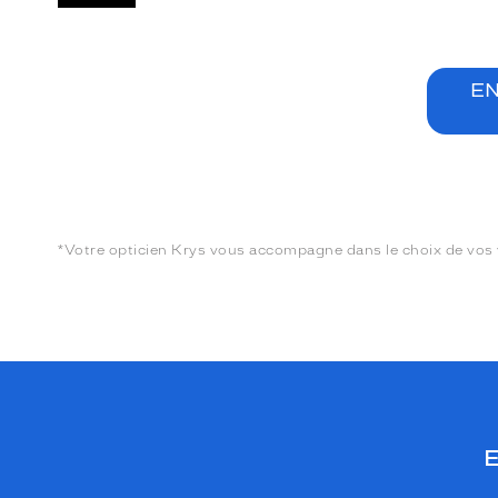
EN
*Votre opticien Krys vous accompagne dans le choix de vos v
E