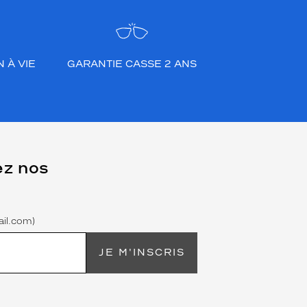
 À VIE
GARANTIE CASSE 2 ANS
ez nos
il.com)
JE M'INSCRIS