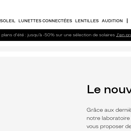
SOLEIL
LUNETTES CONNECTÉES
LENTILLES
AUDITION
plans d'été : jusqu’à -50% sur une sélection de solaires
J'en pro
Le nouv
Grâce aux derniè
notre laboratoire
vous proposer de