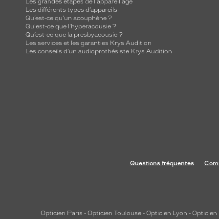
Les grandes étapes de l'appareillage
Les différents types d’appareils
Qu’est-ce qu'un acouphène ?
Qu'est-ce que l'hyperacousie ?
Qu’est-ce que la presbyacousie ?
Les services et les garanties Krys Audition
Les conseils d'un audioprothésiste Krys Audition
Questions fréquentes
Comm
Opticien Paris
-
Opticien Toulouse
-
Opticien Lyon
-
Opticien