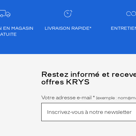
N EN MAGASIN
LIVRAISON RAPIDE*
ENTRETIEN
ATUITE
(Ce
Restez informé et recev
champ
offres KRYS
est
Name
obligatoire)
Votre adresse e-mail
*
(exemple : nom@ma