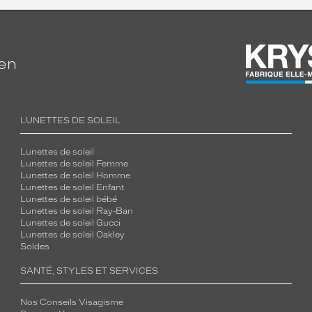
ien
LUNETTES DE SOLEIL
Lunettes de soleil
Lunettes de soleil Femme
Lunettes de soleil Homme
Lunettes de soleil Enfant
Lunettes de soleil bébé
Lunettes de soleil Ray-Ban
Lunettes de soleil Gucci
Lunettes de soleil Oakley
Soldes
SANTÉ, STYLES ET SERVICES
Nos Conseils Visagisme