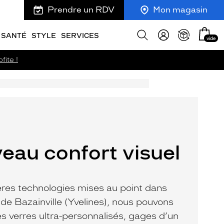
Prendre un RDV
Mon magasin
Mon
Afficher
SANTÉ
STYLE
SERVICES
vide
panie
la
recherche
fite !
eau confort visuel
res technologies mises au point dans
 de Bazainville (Yvelines), nous pouvons
s verres ultra-personnalisés, gages d’un