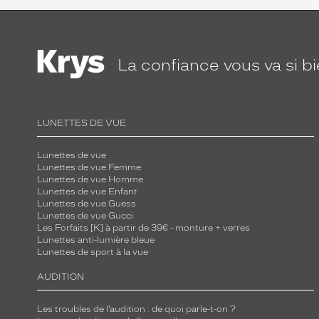
La confiance
vous va si b
LUNETTES DE VUE
Lunettes de vue
Lunettes de vue Femme
Lunettes de vue Homme
Lunettes de vue Enfant
Lunettes de vue Guess
Lunettes de vue Gucci
Les Forfaits [K] à partir de 39€ - monture + verres
Lunettes anti-lumière bleue
Lunettes de sport à la vue
AUDITION
Les troubles de l’audition : de quoi parle-t-on ?