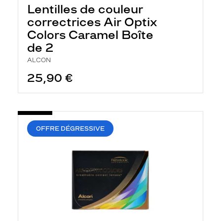
r
Lentilles de couleur
c
correctrices Air Optix
h
e
Colors Caramel Boîte
e
de 2
t
r
ALCON
e
c
25,90 €
h
a
r
g
e
l
OFFRE DÉGRESSIVE
a
p
a
g
e