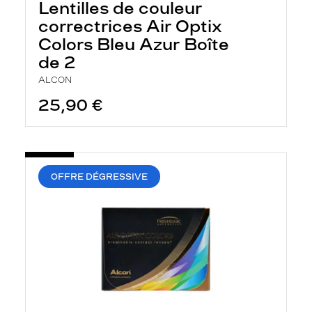
Lentilles de couleur
a
n
correctrices Air Optix
c
Colors Bleu Azur Boîte
e
a
de 2
u
t
ALCON
o
25,90 €
m
a
t
i
q
u
e
OFFRE DÉGRESSIVE
m
e
n
t
l
a
r
e
c
h
e