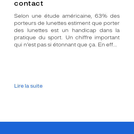
contact
Selon une étude américaine, 63% des
porteurs de lunettes estiment que porter
des lunettes est un handicap dans la
pratique du sport. Un chiffre important
qui n’est pas si étonnant que ça. En effet,
les lunettes associées au sport peuvent
être assez contraignantes.
Heureusement, il existe une solution de
substitution : les lentilles de contact.
Lire la suite