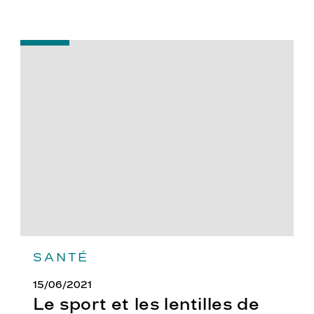
-
Le
sport
et
les
lentilles
de
contact
SANTÉ
15/06/2021
Le sport et les lentilles de