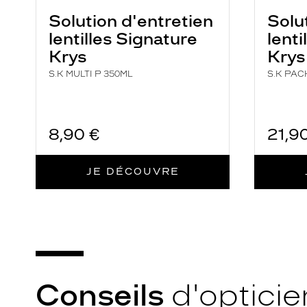
Solution d'entretien
Solu
lentilles Signature
lenti
Krys
Krys
S.K MULTI P 350ML
S.K PAC
8,90 €
21,9
JE DÉCOUVRE
Conseils
d'opticie