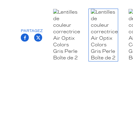
PARTAGEZ
T.PROJECT.KRYS.FRONT.SHARE_FACEB
T.PROJECT.KRYS.FRONT.SHARE_TW