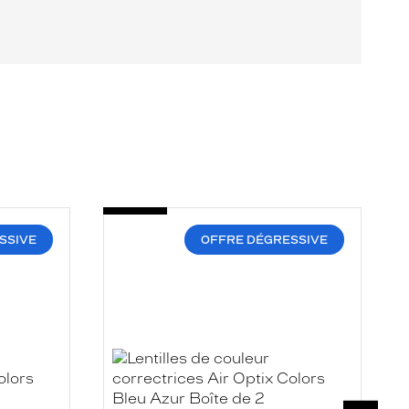
-
-
AIR
A
OPTIX
O
SSIVE
OFFRE DÉGRESSIVE
COLORS
C
BLEU
B
AZUR
B
SUIVAN