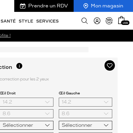
Prendre un RDV
Mon magasin
Mon
Afficher
SANTÉ
STYLE
SERVICES
vide
panie
la
recherche
fite !
Ajouter
Plus
ction
d’informations
à
sur
ma
orrection pour les 2 yeux
l’option
liste
d’envies
Œil Droit
Œil Gauche