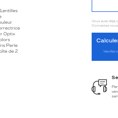
Vous avez déjà
Connectez-vous 
OOK_TITLE
ITTER_TITLE
Calcul
Veuillez s
Se
Pen
ven
ser