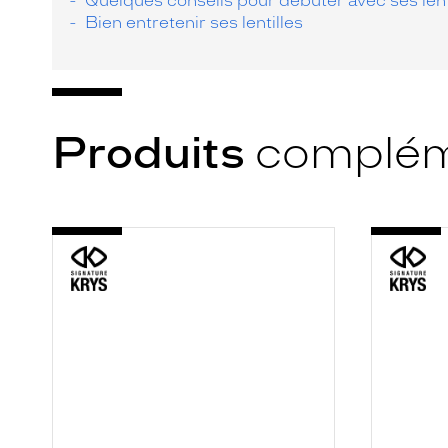
Quelques conseils pour débuter avec ses lent
Bien entretenir ses lentilles
Produits
complém
-
-
S.K
S.K
MULTI
PACK
P
LIBERT
350ML