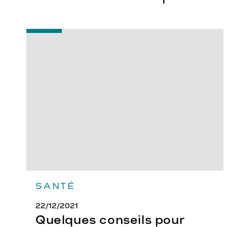
-
Quelques
conseils
pour
débuter
avec
ses
lentilles
SANTÉ
22/12/2021
Quelques conseils pour