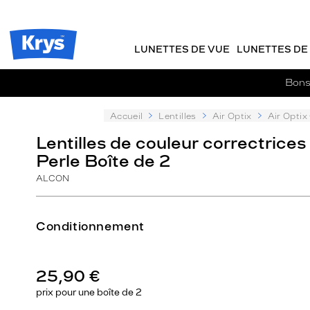
Description
m
J
ER AU
détaillée
TENU
y
e
CIPAL
Opticien
K
r
Krys
r
e
LUNETTES DE VUE
LUNETTES DE 
-
y
-
s
c
La
Bons 
o
confiance
m
vous
m
Accueil
Lentilles
Air Optix
Air Optix
va
a
si
Lentilles de couleur correctrices
n
bien
Perle Boîte de 2
d
e
ALCON
Conditionnement
25,90 €
prix pour une
boîte de 2