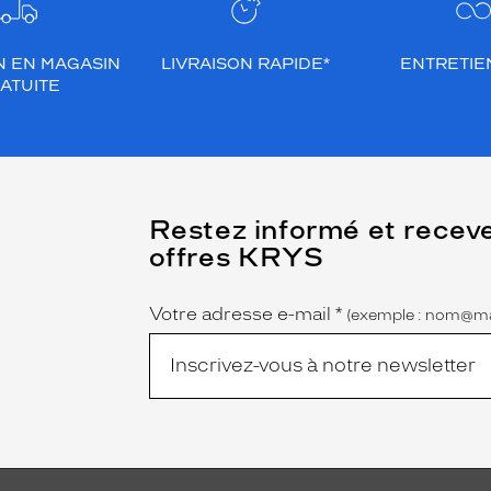
N EN MAGASIN
LIVRAISON RAPIDE*
ENTRETIEN
ATUITE
(Ce
Restez informé et recev
champ
offres KRYS
est
Name
obligatoire)
Votre adresse e-mail
*
(exemple : nom@ma