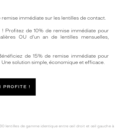
remise immédiate sur les lentilles de contact.
 ! Profitez de 10% de remise immédiate pour
nalières OU d’un an de lentilles mensuelles,
 Bénéficiez de 15% de remise immédiate pour
. Une solution simple, économique et efficace.
N PROFITE !
 30 lentilles de gamme identique entre œil droit et œil gauche à