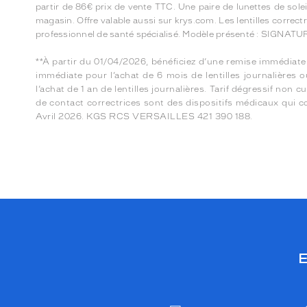
partir de 86€ prix de vente TTC. Une paire de lunettes de so
magasin. Offre valable aussi sur krys.com. Les lentilles corre
professionnel de santé spécialisé. Modèle présenté : SIGNAT
**À partir du 01/04/2026, bénéficiez d’une remise immédiate 
immédiate pour l’achat de 6 mois de lentilles journalières
l’achat de 1 an de lentilles journalières. Tarif dégressif no
de contact correctrices sont des dispositifs médicaux qui c
Avril 2026. KGS RCS VERSAILLES 421 390 188.
E