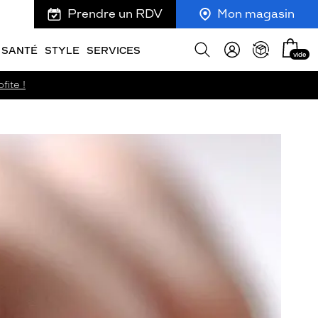
Prendre un RDV
Mon magasin
Mon
Afficher
SANTÉ
STYLE
SERVICES
vide
panie
la
recherche
fite !