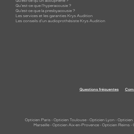
Qu’est-ce qu'un acouphène ?
Qu'est-ce que l'hyperacousie ?
Qu’est-ce que la presbyacousie ?
Les services et les garanties Krys Audition
Les conseils d'un audioprothésiste Krys Audition
Questions fréquentes
Comm
Opticien Paris
-
Opticien Toulouse
-
Opticien Lyon
-
Opticien
Marseille
-
Opticien Aix-en-Provence
-
Opticien Reims
-