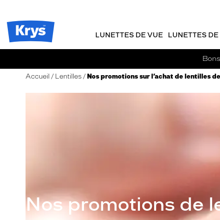
m
J
ER AU
TENU
y
e
CIPAL
Opticien
K
r
Krys
r
e
LUNETTES DE VUE
LUNETTES DE 
-
y
-
s
c
La
Bons 
o
confiance
m
vous
Accueil
Lentilles
Nos promotions sur l’achat de lentilles d
m
va
a
si
n
bien
d
e
Nos promotions de le