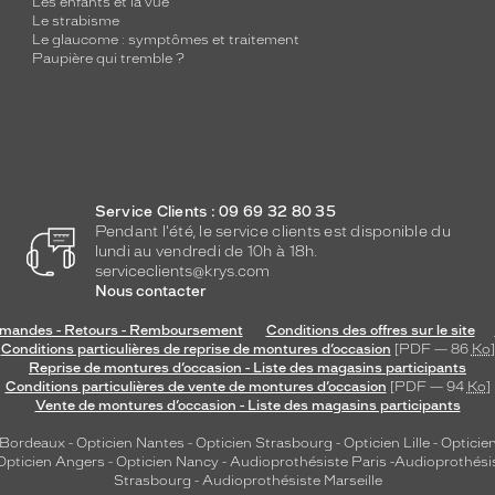
Les enfants et la vue
Le strabisme
Le glaucome : symptômes et traitement
Paupière qui tremble ?
Service Clients : 09 69 32 80 35
Pendant l'été, le service clients est disponible du
lundi au vendredi de 10h à 18h.
serviceclients@krys.com
Nous contacter
andes - Retours - Remboursement
Conditions des offres sur le site
Conditions particulières de reprise de montures d’occasion
[PDF — 86
Ko
]
Reprise de montures d’occasion - Liste des magasins participants
Conditions particulières de vente de montures d’occasion
[PDF — 94
Ko
]
Vente de montures d’occasion - Liste des magasins participants
 Bordeaux
-
Opticien Nantes
-
Opticien Strasbourg
-
Opticien Lille
-
Opticien
Opticien Angers
-
Opticien Nancy
-
Audioprothésiste Paris
-
Audioprothési
Strasbourg
-
Audioprothésiste Marseille