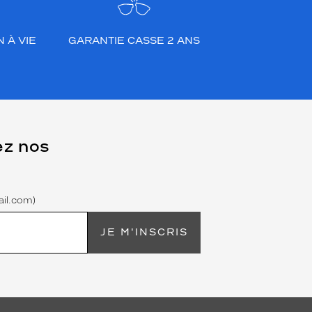
 À VIE
GARANTIE CASSE 2 ANS
ez nos
il.com)
JE M'INSCRIS