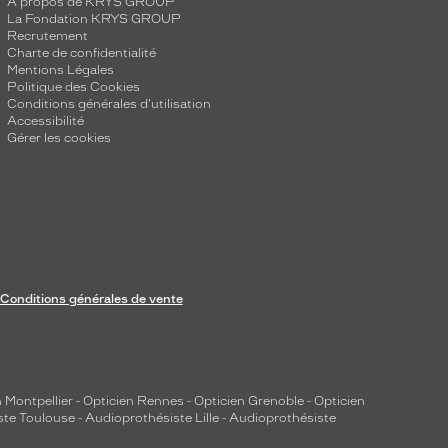
A propos de KRYS GROUP
La Fondation KRYS GROUP
Recrutement
Charte de confidentialité
Mentions Légales
Politique des Cookies
Conditions générales d'utilisation
Accessibilité
Gérer les cookies
Conditions générales de vente
 Montpellier
-
Opticien Rennes
-
Opticien Grenoble
-
Opticien
ste Toulouse
-
Audioprothésiste Lille
-
Audioprothésiste