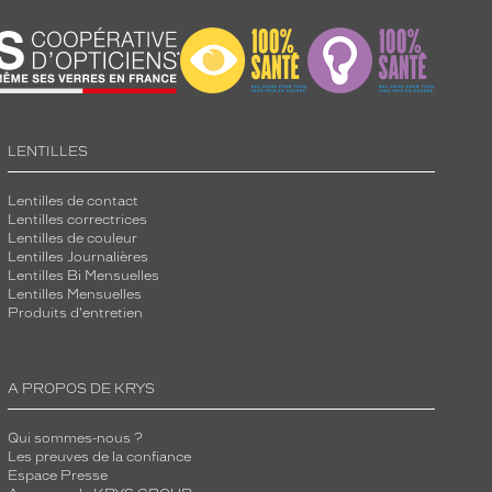
LENTILLES
Lentilles de contact
Lentilles correctrices
Lentilles de couleur
Lentilles Journalières
Lentilles Bi Mensuelles
Lentilles Mensuelles
Produits d'entretien
A PROPOS DE KRYS
Qui sommes-nous ?
Les preuves de la confiance
Espace Presse