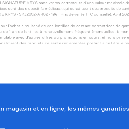
leil SIGNATURE KRYS sans verres correcteurs d'une valeur maximale de 2
ctrices sont des dispositifs médicaux qui constituent des produits de sa
URE KRYS - SKJ2602-A 402 - 19€ ( Prix de vente TTC conseillé). Avri
sur l’achat simultané de vos lentilles de contact correctrices de gam
 ou de 1 an de lentilles à renouvellement fréquent (mensuelles, bi
n cumulable avec d’autres offres ou promotions en cours, et hors prise 
onstituent des produits de santé réglementés portant à ce titre le 
n magasin et en ligne, les mêmes garanties