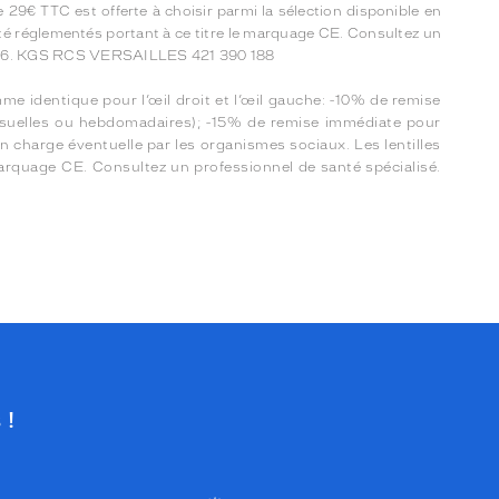
9€ TTC est offerte à choisir parmi la sélection disponible en
nté réglementés portant à ce titre le marquage CE. Consultez un
l 2026. KGS RCS VERSAILLES 421 390 188
me identique pour l’œil droit et l’œil gauche: -10% de remise
mensuelles ou hebdomadaires); -15% de remise immédiate pour
en charge éventuelle par les organismes sociaux. Les lentilles
marquage CE. Consultez un professionnel de santé spécialisé.
 !