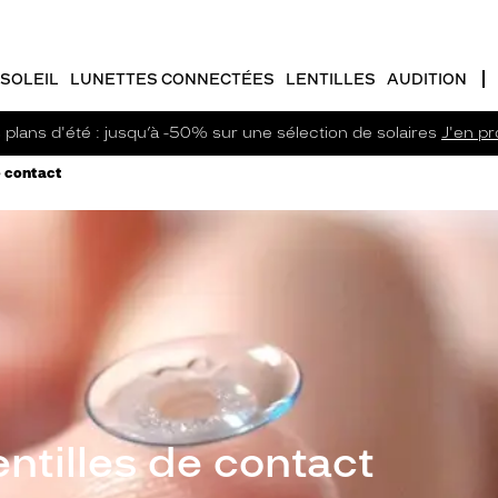
SOLEIL
LUNETTES CONNECTÉES
LENTILLES
AUDITION
plans d'été : jusqu’à -50% sur une sélection de solaires
J'en pro
e contact
ntilles de contact