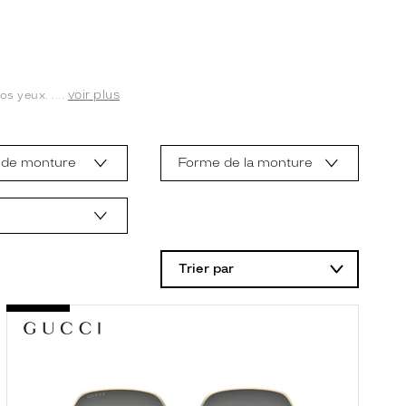
voir plus
s yeux. ....
 de monture
Forme de la monture
Trier par