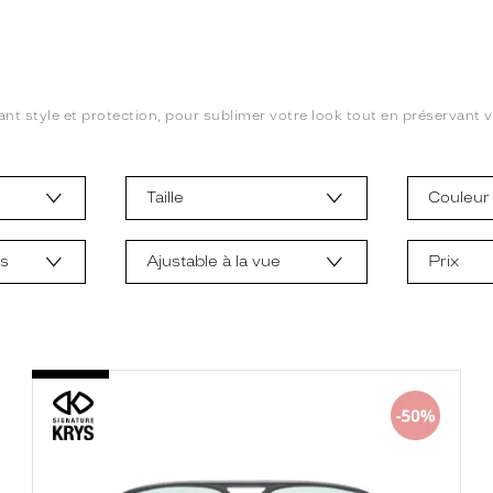
ant style et protection, pour sublimer votre look tout en préservant vo
Taille
Couleur
ts
Ajustable à la vue
Prix