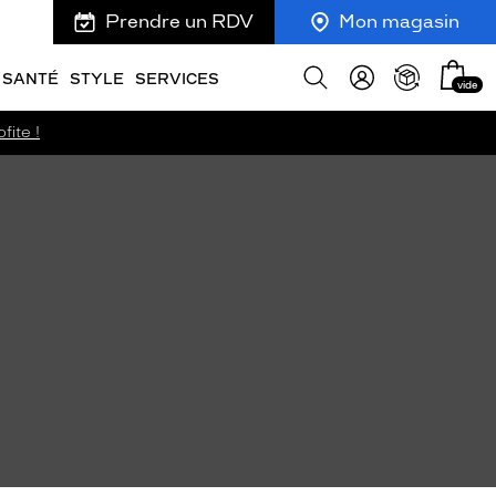
Prendre un RDV
Mon magasin
Mon
Afficher
SANTÉ
STYLE
SERVICES
vide
panie
la
recherche
fite !