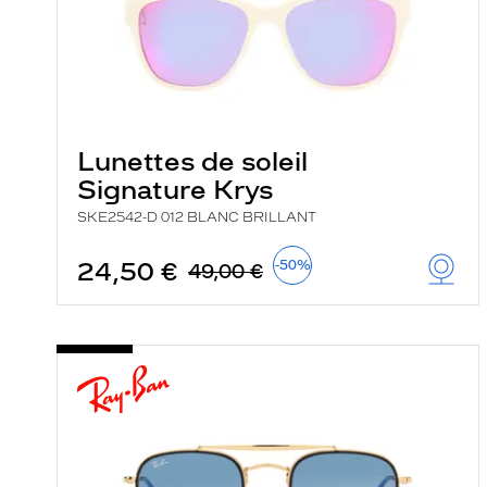
i
l
t
r
e
l
a
n
Lunettes de soleil
c
e
Signature Krys
a
u
SKE2542-D 012 BLANC BRILLANT
t
o
24,50 €
-50%
m
49,00 €
a
t
i
q
u
e
m
e
n
t
l