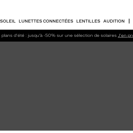
SOLEIL
LUNETTES CONNECTÉES
LENTILLES
AUDITION
plans d'été : jusqu’à -50% sur une sélection de solaires
J'en pro