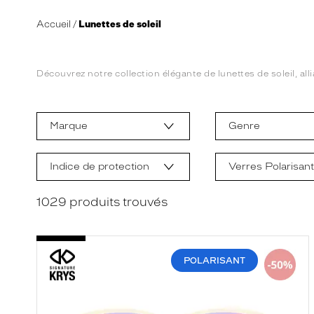
Accueil
Lunettes de soleil
Découvrez notre collection élégante de lunettes de soleil, alli
L
a
m
Marque
Genre
o
d
i
f
Indice de protection
Verres Polarisan
i
c
a
1029
produits trouvés
t
i
o
n
d
POLARISANT
'
u
n
f