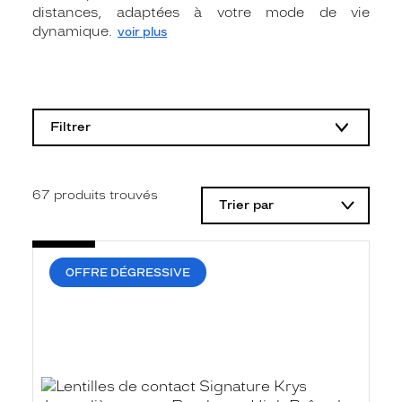
distances, adaptées à votre mode de vie
dynamique.
voir plus
L
a
m
Filtrer
o
d
i
f
i
67
produits trouvés
Trier par
c
a
t
i
o
OFFRE DÉGRESSIVE
n
d
'
u
n
f
i
l