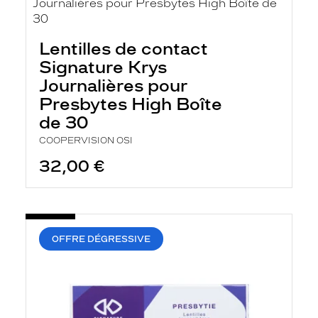
t
r
e
l
Lentilles de contact
a
n
Signature Krys
c
Journalières pour
e
a
Presbytes High Boîte
u
de 30
t
o
COOPERVISION OSI
m
a
32,00 €
t
i
q
u
e
m
OFFRE DÉGRESSIVE
e
n
t
l
a
r
e