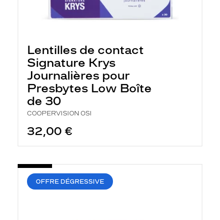
c
h
e
r
c
Lentilles de contact
h
e
Signature Krys
e
Journalières pour
t
r
Presbytes Low Boîte
e
de 30
c
h
COOPERVISION OSI
a
r
32,00 €
g
e
l
a
p
a
OFFRE DÉGRESSIVE
g
e