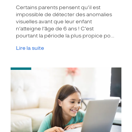
Certains parents pensent qu’il est
impossible de détecter des anomalies
visuelles avant que leur enfant
n’atteigne l’âge de 6 ans ! C’est
pourtant la période la plus propice pour
le faire. D’autant que plus le dépistage
Lire la suite
est précoce, plus les chances
d’amélioration sont grandes.
-
Comment
protéger
les
yeux
de
vos
enfants
des
effets
nocifs
de