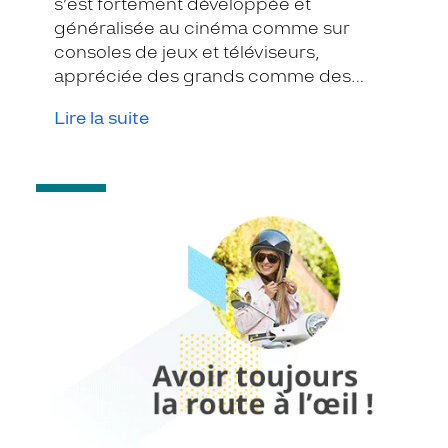
s’est fortement développée et
généralisée au cinéma comme sur
consoles de jeux et téléviseurs,
appréciée des grands comme des
petits. L’Anses (Agence nationale de
Lire la suite
sécurité sanitaire de l’alimentation, de
l’environnement et du travail) met en
garde, dans un rapport publié début
-
novembre, contre l’utilisation de ces
Les
technologies 3D pour les plus jeunes.
yeux
des
jeunes
et
la
sécurité
routière