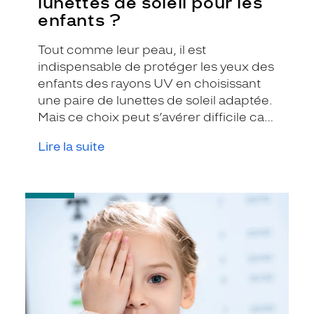
lunettes de soleil pour les
enfants ?
Tout comme leur peau, il est
indispensable de protéger les yeux des
enfants des rayons UV en choisissant
une paire de lunettes de soleil adaptée.
Mais ce choix peut s’avérer difficile car
plusieurs paramètres sont à prendre en
Lire la suite
compte. On vous donne nos conseils !
-
Votre
enfant
a
plus
de
3
ans
:
assurez-