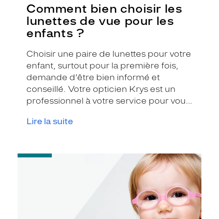
Comment bien choisir les
lunettes de vue pour les
enfants ?
Choisir une paire de lunettes pour votre
enfant, surtout pour la première fois,
demande d’être bien informé et
conseillé. Votre opticien Krys est un
professionnel à votre service pour vous
recommander l’équipement parfait.
Lire la suite
-
Votre
enfant
a
moins
de
3