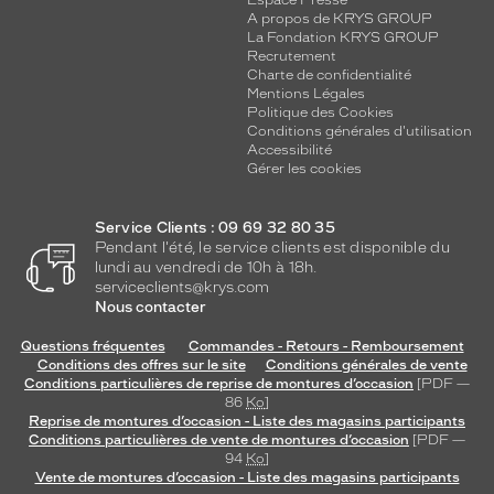
Espace Presse
A propos de KRYS GROUP
La Fondation KRYS GROUP
Recrutement
Charte de confidentialité
Mentions Légales
Politique des Cookies
Conditions générales d'utilisation
Accessibilité
Gérer les cookies
Service Clients : 09 69 32 80 35
Pendant l'été, le service clients est disponible du
lundi au vendredi de 10h à 18h.
serviceclients@krys.com
Nous contacter
Questions fréquentes
Commandes - Retours - Remboursement
Conditions des offres sur le site
Conditions générales de vente
Conditions particulières de reprise de montures d’occasion
[PDF —
86
Ko
]
Reprise de montures d’occasion - Liste des magasins participants
Conditions particulières de vente de montures d’occasion
[PDF —
94
Ko
]
Vente de montures d’occasion - Liste des magasins participants