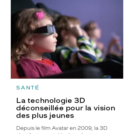
La
technologie
3D
déconseillée
pour
la
vision
des
plus
jeunes
SANTÉ
La technologie 3D
déconseillée pour la vision
des plus jeunes
Depuis le film Avatar en 2009, la 3D