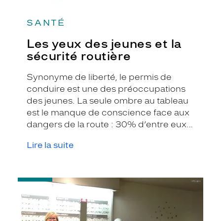
SANTÉ
Les yeux des jeunes et la
sécurité routière
Synonyme de liberté, le permis de
conduire est une des préoccupations
des jeunes. La seule ombre au tableau
est le manque de conscience face aux
dangers de la route : 30% d’entre eux
par exemple n’envisagent pas de faire
Lire la suite
contrôler leur vue avant de passer le
permis.
-
Parole
d’opticienne
:
dans