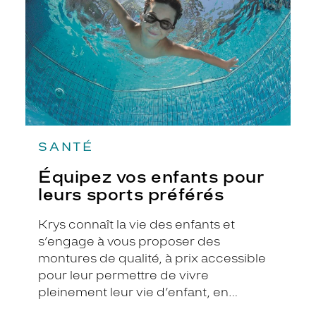
sports
préférés
SANTÉ
Équipez vos enfants pour
leurs sports préférés
Krys connaît la vie des enfants et
s’engage à vous proposer des
montures de qualité, à prix accessible
pour leur permettre de vivre
pleinement leur vie d’enfant, en
oubliant qu’ils portent des lunettes.