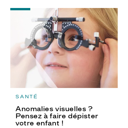
-
Anomalies
visuelles
?
Pensez
à
faire
dépister
votre
enfant
!
SANTÉ
Anomalies visuelles ?
Pensez à faire dépister
votre enfant !