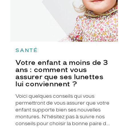
ans
:
comment
vous
assurer
que
ses
lunettes
lui
conviennent
SANTÉ
?
Votre enfant a moins de 3
ans : comment vous
assurer que ses lunettes
lui conviennent ?
Voici quelques conseils qui vous
permettront de vous assurer que votre
enfant supporte bien ses nouvelles
montures. N’hésitez pas à suivre nos
conseils pour choisir la bonne paire de