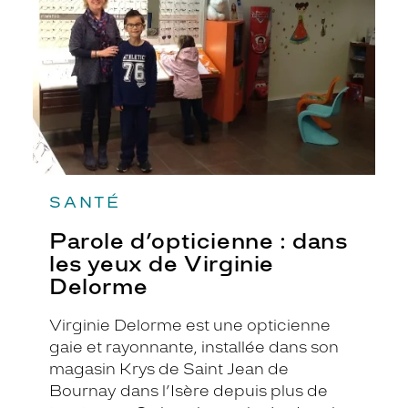
les
yeux
de
Virginie
Delorme
SANTÉ
Parole d’opticienne : dans
les yeux de Virginie
Delorme
Virginie Delorme est une opticienne
gaie et rayonnante, installée dans son
magasin Krys de Saint Jean de
Bournay dans l’Isère depuis plus de