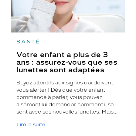
vous
que
ses
lunettes
sont
adaptées
SANTÉ
Votre enfant a plus de 3
ans : assurez-vous que ses
lunettes sont adaptées
Soyez attentifs aux signes qui doivent
vous alerter ! Dès que votre enfant
commence à parler, vous pouvez
aisément lui demander comment il se
sent avec ses nouvelles lunettes. Mais
parfois, la réponse de votre enfant ne
Lire la suite
sera pas toujours très claire, ni très
précises.