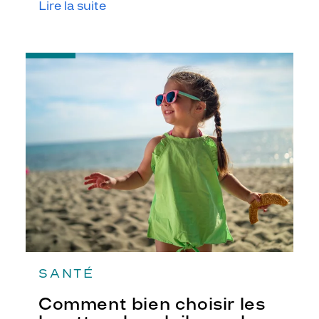
Lire la suite
-
Comment
bien
choisir
les
lunettes
de
soleil
pour
les
enfants
?
SANTÉ
Comment bien choisir les