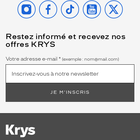
INSTAGRAM
FACEBOOK
TIKTOK
YOUTUBE
X
Restez informé et recevez nos
(Ce
champ
offres KRYS
est
Name
obligatoire)
Votre adresse e-mail
*
(exemple : nom@mail.com)
JE M'INSCRIS