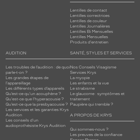
Lentilles de contact
Lentilles correctrices
Lentilles de couleur
Lentilles Journalières
Lentilles Bi Mensuelles
Lentilles Mensuelles
Produits d'entretien
AUDITION
SANTÉ, STYLES ET SERVICES
Les troubles de l’audition : de quoi
Nos Conseils Visagisme
parle-t-on ?
Services Krys
Les grandes étapes de
La myopie
l'appareillage
Les enfants et la vue
Les différents types d’appareils
Le strabisme
Qu’est-ce qu'un acouphène ?
Le glaucome : symptômes et
Qu'est-ce que l'hyperacousie ?
traitement
Qu’est-ce que la presbyacousie ?
Paupière qui tremble ?
Les services et les garanties Krys
Audition
A PROPOS DE KRYS
Les conseils d'un
audioprothésiste Krys Audition
Qui sommes-nous ?
Les preuves de la confiance