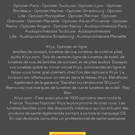
Opticien Paris
-
Opticien Toulouse
-
Opticien Lyon
-
Opticien
Bordeaux
-
Opticien Nantes
-
Opticien Strasbourg
-
Opticien
Lille
-
Opticien Montpellier
-
Opticien Rennes
-
Opticien
Grenoble
-
Opticien Marseille
-
Opticien Aix-en-Provence
-
Opticien
Reims
-
Opticien Angers
-
Opticien Nancy
-
Audioprothésiste Paris
-
Audioprothésiste Toulouse
-
Audioprothésiste
Lille
-
Audioprothésiste Strasbourg
-
Audioprothésiste Marseille
Krys, Opticien en ligne :
lentilles de contact
,
lunettes de vue
,
lunettes de soleil
et
piles
audio
Krys.com : Site de vente en ligne de lunettes de soleil, de
lunettes de vue, de
lentilles de contact
, et de piles audios. Essayez
vos lunettes grâce au miroir virtuel Krys, commandez en ligne et
faites vous livrer gratuitement chez l'un des opticiens Krys. La
livraison est offerte pour un retrait dans le réseau Krys. Bénéficiez
également de la garantie "Satisfait ou remboursé 30 jours".
Retrouvez nos marques de lunettes de vue et
lunettes de soleil : Ray
Ban
Krys.com : C’est aussi plus de 1000 opticiens dans toute la
France.
Trouvez l’opticien Krys le plus proche de chez vous
. Les
lunettes/lentilles sont des dispositifs médicaux qui constituent des
produits de santé réglementés portant à ce titre le marquage CE.
En cas de doute, consultez un professionnel de santé spécialisé.