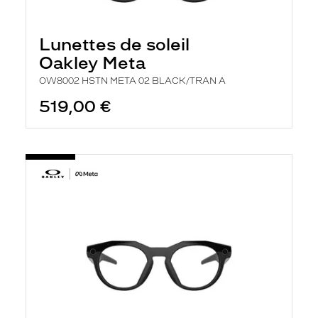
r
e
c
Lunettes de soleil
h
e
Oakley Meta
r
c
OW8002 HSTN META 02 BLACK/TRAN A
h
519,00 €
e
e
t
r
e
c
h
a
r
g
e
l
a
p
a
g
e