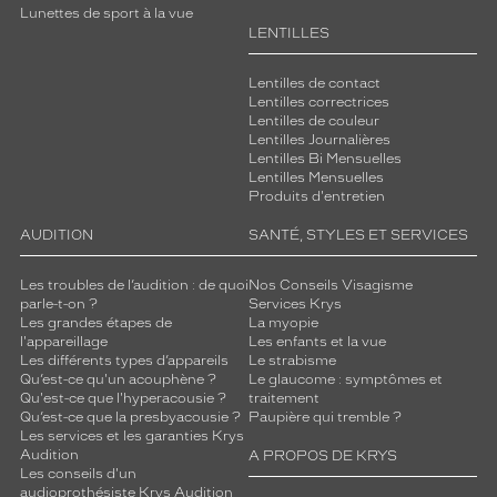
Lunettes de sport à la vue
LENTILLES
Lentilles de contact
Lentilles correctrices
Lentilles de couleur
Lentilles Journalières
Lentilles Bi Mensuelles
Lentilles Mensuelles
Produits d'entretien
AUDITION
SANTÉ, STYLES ET SERVICES
Les troubles de l’audition : de quoi
Nos Conseils Visagisme
parle-t-on ?
Services Krys
Les grandes étapes de
La myopie
l'appareillage
Les enfants et la vue
Les différents types d’appareils
Le strabisme
Qu’est-ce qu'un acouphène ?
Le glaucome : symptômes et
Qu'est-ce que l'hyperacousie ?
traitement
Qu’est-ce que la presbyacousie ?
Paupière qui tremble ?
Les services et les garanties Krys
Audition
A PROPOS DE KRYS
Les conseils d'un
audioprothésiste Krys Audition