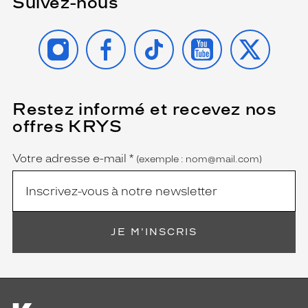
Suivez-nous
INSTAGRAM
FACEBOOK
TIKTOK
YOUTUBE
X
Restez informé et recevez nos
(Ce
champ
offres KRYS
est
Name
obligatoire)
Votre adresse e-mail
*
(exemple : nom@mail.com)
JE M'INSCRIS