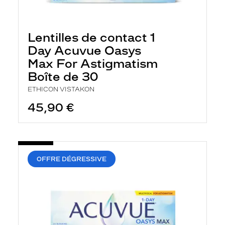
h
e
r
c
Lentilles de contact 1
h
e
Day Acuvue Oasys
e
Max For Astigmatism
t
r
Boîte de 30
e
c
ETHICON VISTAKON
h
a
45,90 €
r
g
e
l
a
p
OFFRE DÉGRESSIVE
a
g
e