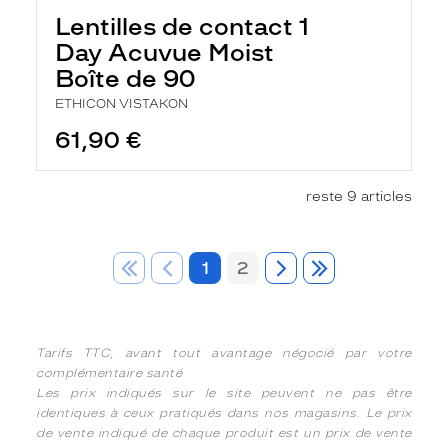
Lentilles de contact 1
Day Acuvue Moist
Boîte de 90
ETHICON VISTAKON
61,90 €
reste 9 articles
1
2
Tarifs TTC, avant tout avantage négocié par votre
complémentaire santé
Les prix indiqués sur le site peuvent ne pas être
identiques à ceux pratiqués dans nos magasins. Le prix
de vente indiqué de chaque produit est un prix de vente