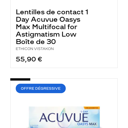
e
l
Lentilles de contact 1
a
n
Day Acuvue Oasys
c
Max Multifocal for
e
a
Astigmatism Low
u
Boîte de 30
t
o
ETHICON VISTAKON
m
a
55,90 €
t
i
q
u
e
m
OFFRE DÉGRESSIVE
e
n
t
l
a
r
e
c