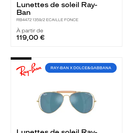
h
Lunettes de soleil Ray-
e
Ban
r
c
RB4472 1359/2 ECAILLE FONCE
h
e
À partir de
e
119,00 €
t
r
e
c
h
a
r
RAY-BAN X DOLCE&GABBANA
g
e
l
a
p
a
g
e
Lunettes de soleil Ray-