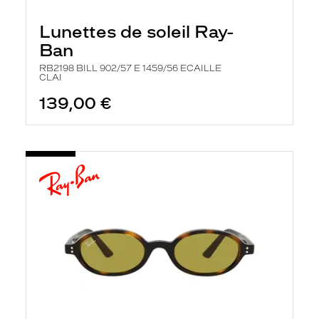
e
l
Lunettes de soleil Ray-
a
n
Ban
c
e
RB2198 BILL 902/57 E 1459/56 ECAILLE
CLAI
a
u
139,00 €
t
o
m
a
t
i
q
u
e
m
e
n
t
l
a
r
e
c