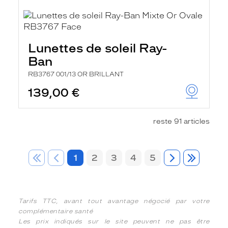
Lunettes de soleil Ray-
Ban
RB3767 001/13 OR BRILLANT
139,00 €
reste 91 articles
1
2
3
4
5
Tarifs TTC, avant tout avantage négocié par votre
complémentaire santé
Les prix indiqués sur le site peuvent ne pas être