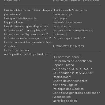
é
l
Les troubles de l’audition : de quoi
Nos Conseils Visagisme
è
parle-t-on ?
Services Krys
b
Les grandes étapes de
La myopie
r
l'appareillage
Les enfants et la vue
e
Les différents types d’appareils
Le strabisme
Qu’est-ce qu'un acouphène ?
Le glaucome : symptômes et
p
Qu'est-ce que l'hyperacousie ?
traitement
o
Qu’est-ce que la presbyacousie ?
Paupière qui tremble ?
r
Les services et les garanties Krys
t
Audition
A PROPOS DE KRYS
e
Les conseils d'un
audioprothésiste Krys Audition
-
Qui sommes-nous ?
c
Les preuves de la confiance
i
Espace Presse
g
A propos de KRYS GROUP
La Fondation KRYS GROUP
a
Recrutement
r
Charte de confidentialité
e
Mentions Légales
t
Politique des Cookies
t
Conditions générales d'utilisation
e
Accessibilité
Gérer les cookies
c