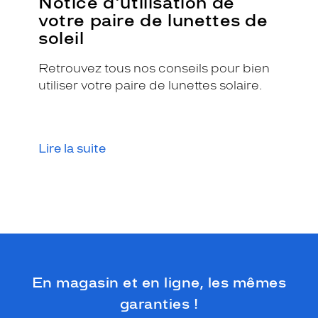
Notice d'utilisation de
D
votre paire de lunettes de
o
soleil
l
c
e
Retrouvez tous nos conseils pour bien
&
utiliser votre paire de lunettes solaire.
G
a
b
b
Lire la suite
a
n
a
.
C
e
t
t
e
m
En magasin et en ligne, les mêmes
o
garanties !
n