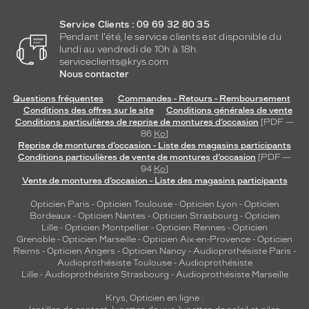
i
r
Service Clients : 09 69 32 80 35
c
Pendant l'été, le service clients est disponible du
u
lundi au vendredi de 10h à 18h.
l
serviceclients@krys.com
a
Nous contacter
i
Questions fréquentes
Commandes - Retours - Remboursement
r
Conditions des offres sur le site
Conditions générales de vente
e
Conditions particulières de reprise de montures d’occasion
[PDF —
—
86
Ko
]
à
Reprise de montures d’occasion - Liste des magasins participants
d
Conditions particulières de vente de montures d’occasion
[PDF —
e
94
Ko
]
Vente de montures d’occasion - Liste des magasins participants
s
v
Opticien Paris
-
Opticien Toulouse
-
Opticien Lyon
-
Opticien
e
Bordeaux
-
Opticien Nantes
-
Opticien Strasbourg
-
Opticien
r
Lille
-
Opticien Montpellier
-
Opticien Rennes
-
Opticien
r
Grenoble
-
Opticien Marseille
-
Opticien Aix-en-Provence
-
Opticien
e
Reims
-
Opticien Angers
-
Opticien Nancy
-
Audioprothésiste Paris
-
Audioprothésiste Toulouse
-
Audioprothésiste
s
Lille
-
Audioprothésiste Strasbourg
-
Audioprothésiste Marseille
c
o
Krys, Opticien en ligne :
l