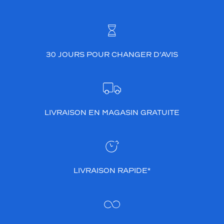
t
u
r
e
d
'
30 JOURS POUR CHANGER D’AVIS
e
x
c
e
p
t
LIVRAISON EN MAGASIN GRATUITE
i
o
n
m
ê
LIVRAISON RAPIDE*
l
e
a
v
e
c