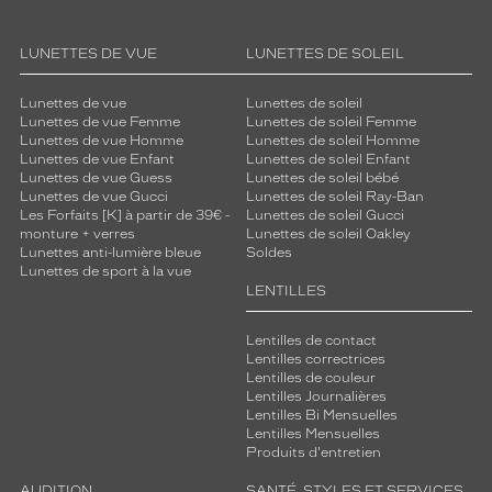
s
u
p
LUNETTES DE VUE
LUNETTES DE SOLEIL
é
r
Lunettes de vue
Lunettes de soleil
i
Lunettes de vue Femme
Lunettes de soleil Femme
e
Lunettes de vue Homme
Lunettes de soleil Homme
u
Lunettes de vue Enfant
Lunettes de soleil Enfant
r
Lunettes de vue Guess
Lunettes de soleil bébé
Lunettes de vue Gucci
Lunettes de soleil Ray-Ban
e
Les Forfaits [K] à partir de 39€ -
Lunettes de soleil Gucci
e
monture + verres
Lunettes de soleil Oakley
n
Lunettes anti-lumière bleue
Soldes
n
Lunettes de sport à la vue
a
LENTILLES
c
r
Lentilles de contact
e
Lentilles correctrices
e
Lentilles de couleur
t
Lentilles Journalières
Lentilles Bi Mensuelles
s
Lentilles Mensuelles
o
Produits d'entretien
n
c
AUDITION
SANTÉ, STYLES ET SERVICES