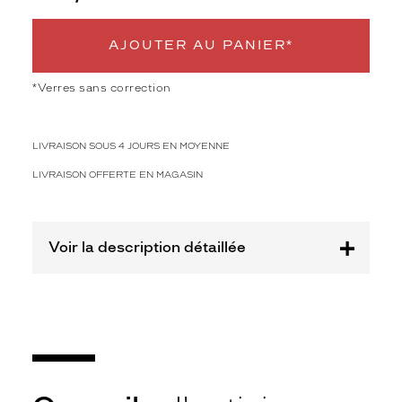
a
c
i
AJOUTER AU PANIER*
e
u
*Verres sans correction
s
e
d
LIVRAISON SOUS 4 JOURS EN MOYENNE
u
m
LIVRAISON OFFERTE EN MAGASIN
o
d
è
l
Voir la description détaillée
e
i
c
o
n
i
q
u