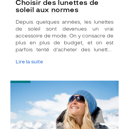
Choisir des lunettes de
soleil aux normes
Depuis quelques années, les lunettes
de soleil sont devenues un vrai
accessoire de mode. On y consacre de
plus en plus de budget, et on est
parfois tenté d'acheter des lunettes
moins chères, sans vérifier si elles sont
Lire la suite
bien aux normes. Que vous achetiez sur
internet, en boutique, ou partout
ailleurs, voici quelques conseils pour
-
vous aider à bien choisir vos solaires !
Protégez
vos
yeux
contre
les
UV
à
la