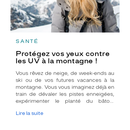
montagne
!
SANTÉ
Protégez vos yeux contre
les UV à la montagne !
Vous rêvez de neige, de week-ends au
ski ou de vos futures vacances à la
montagne. Vous vous imaginez déjà en
train de dévaler les pistes enneigées,
expérimenter le planté du bâton,
déguster une fondue savoyarde ou
Lire la suite
devant le feu qui crépite dans la
cheminée en buvant une tasse de
chocolat chaud ! Vous avez acheté