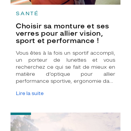
SANTÉ
Choisir sa monture et ses
verres pour allier vision,
sport et performance !
Vous êtes à la fois un sportif accompli,
un porteur de lunettes et vous
recherchez ce qui se fait de mieux en
matière d’optique pour allier
performance sportive, ergonomie dans
les mouvements et confort visuel !
Lire la suite
Parmi les choix qui s’offrent à vous,
vous hésitez toujours entre les
différentes montures et de verres
-
correcteurs adaptés. Les opticiens
Les
Krys répondent présents pour vous
verres
apporter toute leur connaissance et
photochromiques