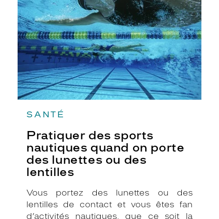
nautiques
quand
on
porte
des
lunettes
ou
des
lentilles
SANTÉ
Pratiquer des sports
nautiques quand on porte
des lunettes ou des
lentilles
Vous portez des lunettes ou des
lentilles de contact et vous êtes fan
d’activités nautiques, que ce soit la