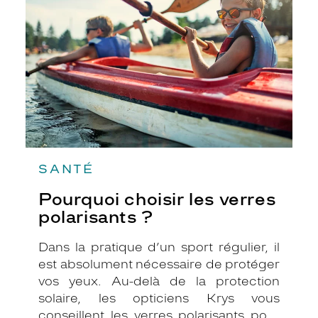
verres
polarisants
?
SANTÉ
Pourquoi choisir les verres
polarisants ?
Dans la pratique d’un sport régulier, il
est absolument nécessaire de protéger
vos yeux. Au-delà de la protection
solaire, les opticiens Krys vous
conseillent les verres polarisants pour