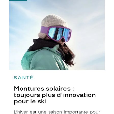
-
ville, à la mer, à la montagne, lors de
Montures
toutes les activités en extérieur.
solaires
:
toujours
plus
d’innovation
pour
le
ski
SANTÉ
Montures solaires :
toujours plus d’innovation
pour le ski
L’hiver est une saison importante pour