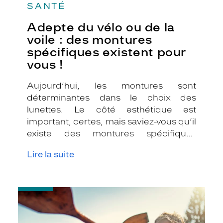
SANTÉ
Adepte du vélo ou de la
voile : des montures
spécifiques existent pour
vous !
Aujourd’hui, les montures sont
déterminantes dans le choix des
lunettes. Le côté esthétique est
important, certes, mais saviez-vous qu’il
existe des montures spécifiques
adaptées au cyclisme et à la voile ?
Lire la suite
-
Pourquoi
choisir
les