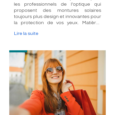
les professionnels de l’optique qui
proposent des montures solaires
toujours plus design et innovantes pour
la protection de vos yeux. Matières
novatrices ou fonctions high-tech, on
Lire la suite
vous présente deux marques qui
proposent des lunettes de ski dernier
cri.
-
Comment
bien
choisir
la
couleur
de
ses
verres
?