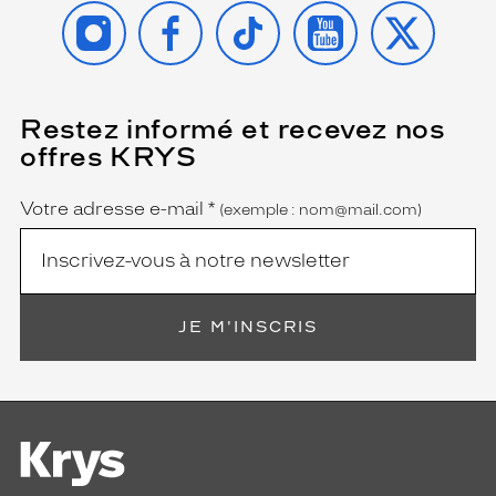
INSTAGRAM
FACEBOOK
TIKTOK
YOUTUBE
X
Restez informé et recevez nos
(Ce
champ
offres KRYS
est
Name
obligatoire)
Votre adresse e-mail
*
(exemple : nom@mail.com)
JE M'INSCRIS