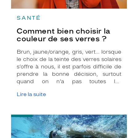
SANTÉ
Comment bien choisir la
couleur de ses verres ?
Brun, jaune/orange, gris, vert… lorsque
le choix de la teinte des verres solaires
s’offre à nous, il est parfois difficile de
prendre la bonne décision, surtout
quand on n’a pas toutes les
informations nécessaires. Les opticiens
Lire la suite
Krys sont là pour vous conseiller et
apporter leur expertise afin que vous
fassiez le bon choix en fonction de
-
votre amétropie et/ou de l’activité
Pratiquer
sportive pratiquée.
des
sports