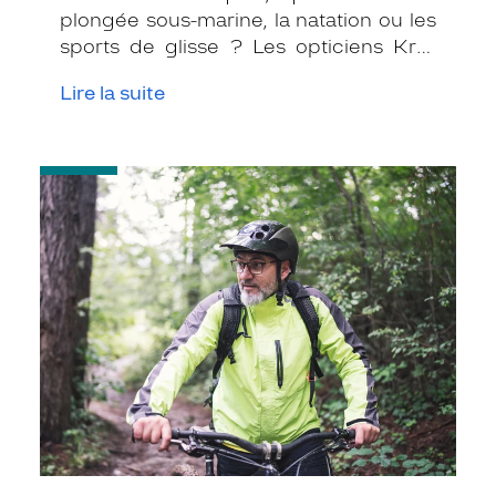
plongée sous-marine, la natation ou les
sports de glisse ? Les opticiens Krys
ont des solutions pour que vous
Lire la suite
puissiez pratiquer votre passion
sereinement, tout en prenant soin de
vos yeux !
-
Adepte
du
vélo
ou
de
la
voile
:
des
montures
spécifiques
existent
pour
vous
!