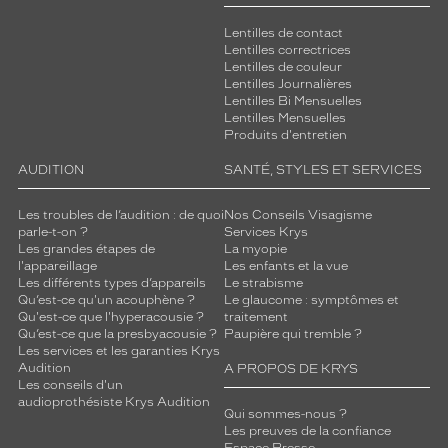
Lentilles de contact
Lentilles correctrices
Lentilles de couleur
Lentilles Journalières
Lentilles Bi Mensuelles
Lentilles Mensuelles
Produits d'entretien
AUDITION
SANTÉ, STYLES ET SERVICES
Les troubles de l’audition : de quoi
Nos Conseils Visagisme
parle-t-on ?
Services Krys
Les grandes étapes de
La myopie
l'appareillage
Les enfants et la vue
Les différents types d’appareils
Le strabisme
Qu’est-ce qu'un acouphène ?
Le glaucome : symptômes et
Qu'est-ce que l'hyperacousie ?
traitement
Qu’est-ce que la presbyacousie ?
Paupière qui tremble ?
Les services et les garanties Krys
Audition
A PROPOS DE KRYS
Les conseils d'un
audioprothésiste Krys Audition
Qui sommes-nous ?
Les preuves de la confiance
Espace Presse