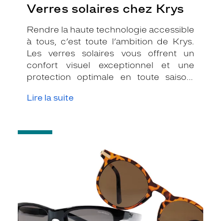
Verres solaires chez Krys
Rendre la haute technologie accessible
à tous, c’est toute l’ambition de Krys.
Les verres solaires vous offrent un
confort visuel exceptionnel et une
protection optimale en toute saison.
Indices de protection, teintes
Lire la suite
originales, formes de verres
audacieuses…
-
Entretenir
vos
lunettes
de
soleil