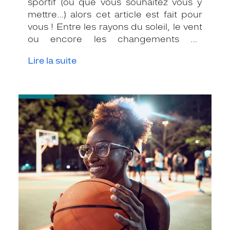
sportif (ou que vous souhaitez vous y
mettre…) alors cet article est fait pour
vous ! Entre les rayons du soleil, le vent
ou encore les changements de
températures, il n’est pas toujours
Lire la suite
évident de se sentir à l’aise lorsque l’on
porte des verres correcteurs. C’est
pourquoi il est important de bien choisir
-
votre paire de lunettes en fonction de
Choisir
votre activité sportive.
sa
monture
et
ses
verres
pour
allier
vision,
sport
et
performance
!