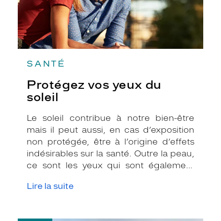
SANTÉ
Protégez vos yeux du
soleil
Le soleil contribue à notre bien-être
mais il peut aussi, en cas d’exposition
non protégée, être à l’origine d’effets
indésirables sur la santé. Outre la peau,
ce sont les yeux qui sont également
très exposés aux rayonnements
Lire la suite
ultraviolets (UV). Même si le soleil se fait
discret ou que le temps est couvert, il
est donc impératif de les protéger en