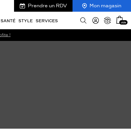
Prendre un RDV
Mon magasin
Mon
Afficher
SANTÉ
STYLE
SERVICES
vide
panie
la
recherche
fite !