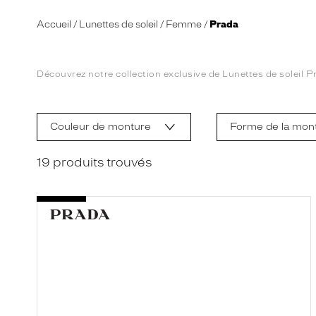
Accueil
Lunettes de soleil
Femme
Prada
Découvrez notre collection exclusive de Lunettes de soleil Pr
L
a
m
Couleur de monture
Forme de la mon
o
d
i
19
produits trouvés
f
i
c
a
t
i
o
n
d
'
u
n
f