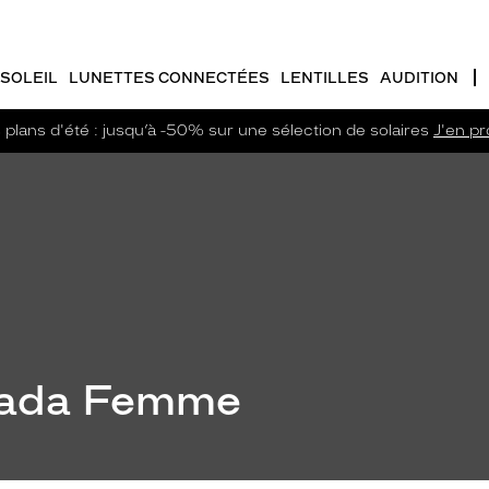
SOLEIL
LUNETTES CONNECTÉES
LENTILLES
AUDITION
plans d'été : jusqu’à -50% sur une sélection de solaires
J'en pro
Prada Femme