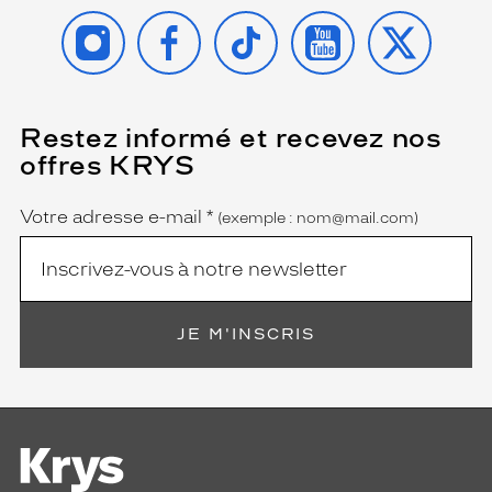
INSTAGRAM
FACEBOOK
TIKTOK
YOUTUBE
X
Restez informé et recevez nos
(Ce
champ
offres KRYS
est
Name
obligatoire)
Votre adresse e-mail
*
(exemple : nom@mail.com)
JE M'INSCRIS