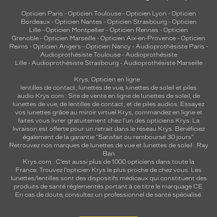
Opticien Paris
-
Opticien Toulouse
-
Opticien Lyon
-
Opticien
Bordeaux
-
Opticien Nantes
-
Opticien Strasbourg
-
Opticien
Lille
-
Opticien Montpellier
-
Opticien Rennes
-
Opticien
Grenoble
-
Opticien Marseille
-
Opticien Aix-en-Provence
-
Opticien
Reims
-
Opticien Angers
-
Opticien Nancy
-
Audioprothésiste Paris
-
Audioprothésiste Toulouse
-
Audioprothésiste
Lille
-
Audioprothésiste Strasbourg
-
Audioprothésiste Marseille
Krys, Opticien en ligne :
lentilles de contact
,
lunettes de vue
,
lunettes de soleil
et
piles
audio
Krys.com : Site de vente en ligne de lunettes de soleil, de
lunettes de vue, de
lentilles de contact
, et de piles audios. Essayez
vos lunettes grâce au miroir virtuel Krys, commandez en ligne et
faites vous livrer gratuitement chez l'un des opticiens Krys. La
livraison est offerte pour un retrait dans le réseau Krys. Bénéficiez
également de la garantie "Satisfait ou remboursé 30 jours".
Retrouvez nos marques de lunettes de vue et
lunettes de soleil : Ray
Ban
Krys.com : C’est aussi plus de 1000 opticiens dans toute la
France.
Trouvez l’opticien Krys le plus proche de chez vous
. Les
lunettes/lentilles sont des dispositifs médicaux qui constituent des
produits de santé réglementés portant à ce titre le marquage CE.
En cas de doute, consultez un professionnel de santé spécialisé.