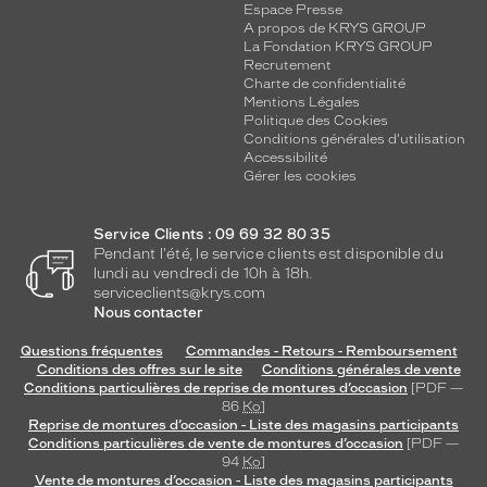
Espace Presse
A propos de KRYS GROUP
La Fondation KRYS GROUP
Recrutement
Charte de confidentialité
Mentions Légales
Politique des Cookies
Conditions générales d'utilisation
Accessibilité
Gérer les cookies
Service Clients : 09 69 32 80 35
Pendant l'été, le service clients est disponible du
lundi au vendredi de 10h à 18h.
serviceclients@krys.com
Nous contacter
Questions fréquentes
Commandes - Retours - Remboursement
Conditions des offres sur le site
Conditions générales de vente
Conditions particulières de reprise de montures d’occasion
[PDF —
86
Ko
]
Reprise de montures d’occasion - Liste des magasins participants
Conditions particulières de vente de montures d’occasion
[PDF —
94
Ko
]
Vente de montures d’occasion - Liste des magasins participants