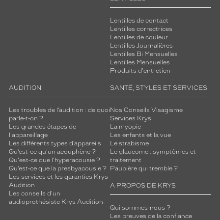
Lentilles de contact
Lentilles correctrices
Lentilles de couleur
Lentilles Journalières
Lentilles Bi Mensuelles
Lentilles Mensuelles
Produits d'entretien
AUDITION
SANTÉ, STYLES ET SERVICES
Les troubles de l’audition : de quoi
Nos Conseils Visagisme
parle-t-on ?
Services Krys
Les grandes étapes de
La myopie
l'appareillage
Les enfants et la vue
Les différents types d’appareils
Le strabisme
Qu’est-ce qu'un acouphène ?
Le glaucome : symptômes et
Qu'est-ce que l'hyperacousie ?
traitement
Qu’est-ce que la presbyacousie ?
Paupière qui tremble ?
Les services et les garanties Krys
Audition
A PROPOS DE KRYS
Les conseils d'un
audioprothésiste Krys Audition
Qui sommes-nous ?
Les preuves de la confiance