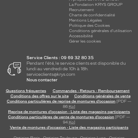
La Fondation KRYS GROUP
Recrutement
Charte de confidentialité
Mentions Légales
Politique des Cookies
Conditions générales d'utilisation
Accessibilité
Gérer les cookies
Service Clients : 09 69 32 80 35
Pendant l'été, le service clients est disponible du
lundi au vendredi de 10h à 18h.
serviceclients@krys.com
Nous contacter
Questions fréquentes
Commandes - Retours - Remboursement
Conditions des offres sur le site
Conditions générales de vente
Conditions particulières de reprise de montures d’occasion
[PDF —
86
Ko
]
Reprise de montures d’occasion - Liste des magasins participants
Conditions particulières de vente de montures d’occasion
[PDF —
94
Ko
]
Vente de montures d’occasion - Liste des magasins participants
Opticien Paris
-
Opticien Toulouse
-
Opticien Lyon
-
Opticien