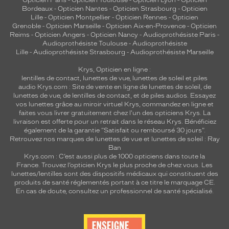
Bordeaux
-
Opticien Nantes
-
Opticien Strasbourg
-
Opticien
Lille
-
Opticien Montpellier
-
Opticien Rennes
-
Opticien
Grenoble
-
Opticien Marseille
-
Opticien Aix-en-Provence
-
Opticien
Reims
-
Opticien Angers
-
Opticien Nancy
-
Audioprothésiste Paris
-
Audioprothésiste Toulouse
-
Audioprothésiste
Lille
-
Audioprothésiste Strasbourg
-
Audioprothésiste Marseille
Krys, Opticien en ligne :
lentilles de contact
,
lunettes de vue
,
lunettes de soleil
et
piles
audio
Krys.com : Site de vente en ligne de lunettes de soleil, de
lunettes de vue, de
lentilles de contact
, et de piles audios. Essayez
vos lunettes grâce au miroir virtuel Krys, commandez en ligne et
faites vous livrer gratuitement chez l'un des opticiens Krys. La
livraison est offerte pour un retrait dans le réseau Krys. Bénéficiez
également de la garantie "Satisfait ou remboursé 30 jours".
Retrouvez nos marques de lunettes de vue et
lunettes de soleil : Ray
Ban
Krys.com : C’est aussi plus de 1000 opticiens dans toute la
France.
Trouvez l’opticien Krys le plus proche de chez vous
. Les
lunettes/lentilles sont des dispositifs médicaux qui constituent des
produits de santé réglementés portant à ce titre le marquage CE.
En cas de doute, consultez un professionnel de santé spécialisé.