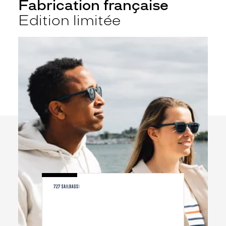
Fabrication française
Edition limitée
-
KXS2302/S
531
BLEU
FONCE
MAT