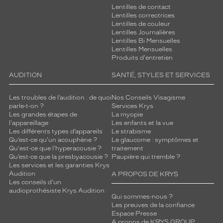
Lentilles de contact
Lentilles correctrices
Lentilles de couleur
Lentilles Journalières
Lentilles Bi Mensuelles
Lentilles Mensuelles
Produits d'entretien
AUDITION
SANTÉ, STYLES ET SERVICES
Les troubles de l’audition : de quoi
Nos Conseils Visagisme
parle-t-on ?
Services Krys
Les grandes étapes de
La myopie
l'appareillage
Les enfants et la vue
Les différents types d’appareils
Le strabisme
Qu’est-ce qu'un acouphène ?
Le glaucome : symptômes et
Qu'est-ce que l'hyperacousie ?
traitement
Qu’est-ce que la presbyacousie ?
Paupière qui tremble ?
Les services et les garanties Krys
Audition
A PROPOS DE KRYS
Les conseils d'un
audioprothésiste Krys Audition
Qui sommes-nous ?
Les preuves de la confiance
Espace Presse
A propos de KRYS GROUP