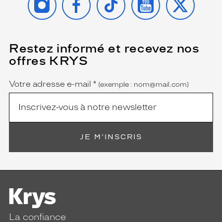
Restez informé et recevez nos
(Ce
champ
offres KRYS
est
Name
obligatoire)
Votre adresse e-mail
*
(exemple : nom@mail.com)
JE M'INSCRIS
La confiance