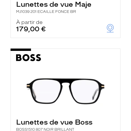
Lunettes de vue Maje
a
n
MJ1039 201 ECAILLE FONCE BR
c
e
À partir de
a
179,00 €
u
t
o
m
a
t
i
q
u
e
m
e
n
t
l
a
r
e
c
Lunettes de vue Boss
h
e
BOSS1510 807 NOIR BRILLANT