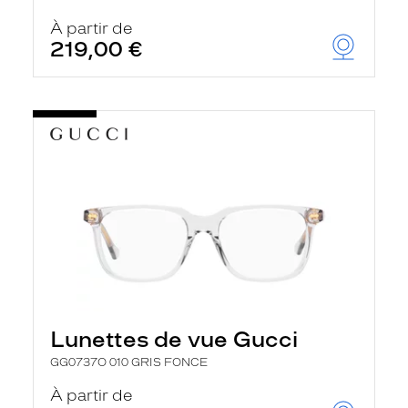
r
c
À partir de
h
219,00 €
e
e
t
r
e
c
h
a
r
g
e
l
a
p
a
g
e
Lunettes de vue Gucci
GG0737O 010 GRIS FONCE
À partir de