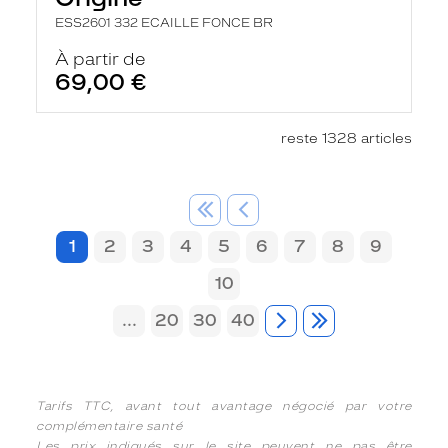
ESS2601 332 ECAILLE FONCE BR
À partir de
69,00 €
reste 1328 articles
1
2
3
4
5
6
7
8
9
10
...
20
30
40
Tarifs TTC, avant tout avantage négocié par votre
complémentaire santé
Les prix indiqués sur le site peuvent ne pas être